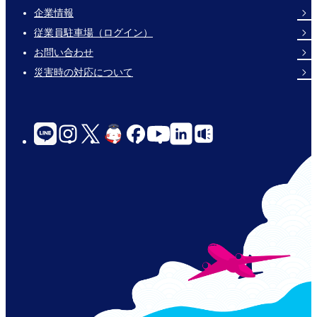
企業情報
Footer
従業員駐車場（ログイン）
Links
お問い合わせ
災害時の対応について
social-
links-
for-
jp-