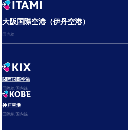
出発までゆっくり過ごす
大阪国際空港（伊丹空港）
国内線
搭乗ゲートへ
さぁ、出発！
関西国際空港
国際線/国内線
神戸空港
フライトをお楽しみください。
国際線/国内線