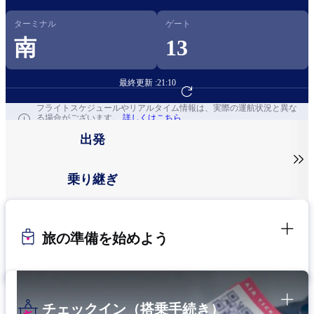
ターミナル
ゲート
南
13
最終更新 :
21:10
フライト予約へ
フライトスケジュールやリアルタイム情報は、実際の運航状況と異な
る場合がございます。
詳しくはこちら
出発

乗り継ぎ
旅の準備を始めよう
チェックイン（搭乗手続き）