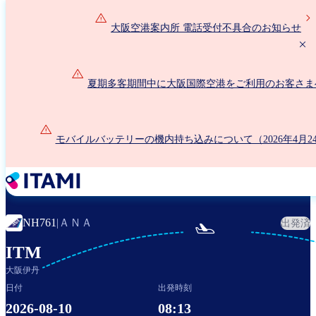
メ
イ
大阪空港案内所 電話受付不具合のお知らせ
ン
コ
ン
夏期多客期間中に大阪国際空港をご利用のお客さま
テ
ン
ツ
に
モバイルバッテリーの機内持ち込みについて（2026年4月2
移
動
ＡＮＡ
NH761
|
出発済

ITM
大阪伊丹
日付
出発時刻
2026-08-10
08:13