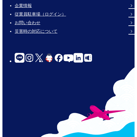
企業情報
Footer
従業員駐車場（ログイン）
Links
お問い合わせ
災害時の対応について
social-
links-
for-
jp-