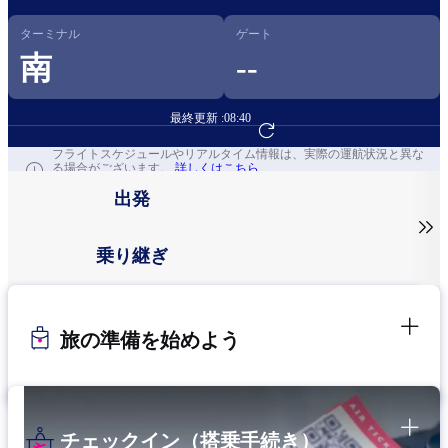
ターミナル
ゲート
南
--
最終更新 :
08:40
フライト予約へ
フライトスケジュールやリアルタイム情報は、実際の運航状況と異な
る場合がございます。
詳しくはこちら
出発

乗り継ぎ
旅の準備を始めよう
チェックイン（搭乗手続き）