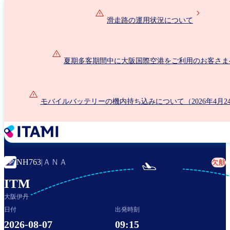
メ
イ
滑走路の運用状況について
ン
コ
ン
夏期多客期間中に大阪国際空港をご利用のお客さま
テ
ン
ツ
に
モバイルバッテリーの機内持ち込みについて（2026年4月2
移
動
ＡＮＡ
NH763
|
欠航

ITM
大阪伊丹
日付
出発時刻
2026-08-07
09:15