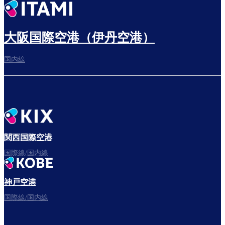
出発までゆっくり過ごす
大阪国際空港（伊丹空港）
国内線
搭乗ゲートへ
さぁ、出発！
関西国際空港
国際線/国内線
神戸空港
フライトをお楽しみください。
国際線/国内線