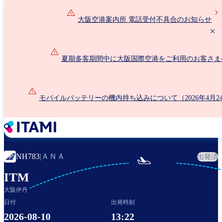
メ
イ
大阪空港案内所 電話受付不具合のお知らせ
ン
コ
ン
夏期多客期間中に大阪国際空港をご利用のお客さま
テ
ン
ツ
に
モバイルバッテリーの機内持ち込みについて（2026年4月2
移
動
ＡＮＡ
NH783
|
出発済

ITM
大阪伊丹
日付
出発時刻
2026-08-10
13:22