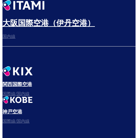
出発までゆっくり過ごす
大阪国際空港（伊丹空港）
国内線
搭乗ゲートへ
さぁ、出発！
関西国際空港
国際線/国内線
神戸空港
フライトをお楽しみください。
国際線/国内線