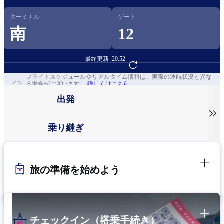
ターミナル
ゲート
南
12
最終更新 :
20:52
フライト予約へ
フライトスケジュールやリアルタイム情報は、実際の運航状況と異な
る場合がございます。
詳しくはこちら
出発

乗り継ぎ
旅の準備を始めよう
チェックイン（搭乗手続き）