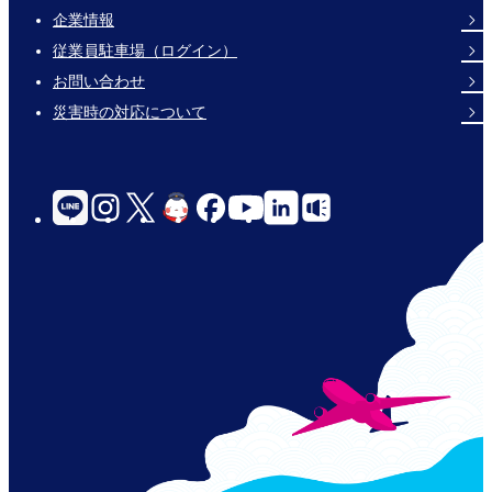
企業情報
Footer
従業員駐車場（ログイン）
Links
お問い合わせ
災害時の対応について
social-
links-
for-
jp-