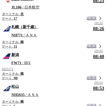
08:23
JL106
/ 日本航空
ターミナル:
北
出発済
ゲート:
17
08:30
札幌（新千歳）
08:26
NH771
/ ＡＮＡ
ターミナル:
南
出発済
ゲート:
11
08:40
新潟
08:48
FW71
/ IBX
NH3171
ターミナル:
南
出発済
ゲート:
9B
08:55
松山
08:53
NH1635
/ ＡＮＡ
ターミナル:
南
出発済