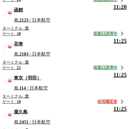
11:20
函館
JL2123
/ 日本航空
ターミナル:
北
搭乗口誘導中
ゲート:
20
11:25
花巻
JL2183
/ 日本航空
ターミナル:
北
搭乗口誘導中
ゲート:
22
11:25
東京（羽田）
JL114
/ 日本航空
ターミナル:
北
使用機変更
ゲート:
18
11:25
屋久島
JL2451
/ 日本航空