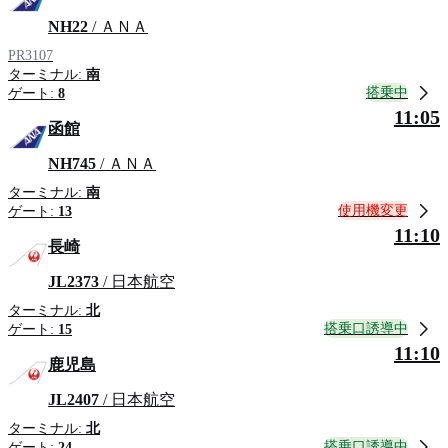
NH22
/ ＡＮＡ
PR3107
ターミナル:
南
搭乗中
ゲート:
8
11:05
函館
NH745
/ ＡＮＡ
ターミナル:
南
使用機変更
ゲート:
13
11:10
長崎
JL2373
/ 日本航空
ターミナル:
北
搭乗口誘導中
ゲート:
15
11:10
鹿児島
JL2407
/ 日本航空
ターミナル:
北
搭乗口誘導中
ゲート:
24