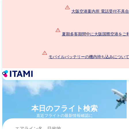
メ
イ
大阪空港案内所 電話受付不具
ン
コ
ン
夏期多客期間中に大阪国際空港をご
テ
ン
ツ
に
モバイルバッテリーの機内持ち込みについて（2
移
動
本日のフライト検索
直近フライトの最新情報確認に
検索