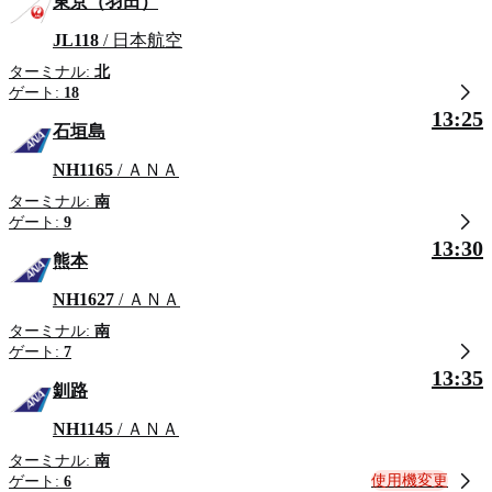
東京（羽田）
JL118
/ 日本航空
ターミナル:
北
ゲート:
18
13:25
石垣島
NH1165
/ ＡＮＡ
ターミナル:
南
ゲート:
9
13:30
熊本
NH1627
/ ＡＮＡ
ターミナル:
南
ゲート:
7
13:35
釧路
NH1145
/ ＡＮＡ
ターミナル:
南
使用機変更
ゲート:
6