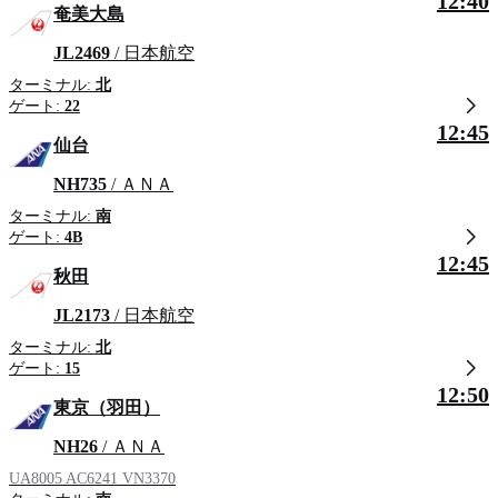
12:40
奄美大島
JL2469
/ 日本航空
ターミナル:
北
ゲート:
22
12:45
仙台
NH735
/ ＡＮＡ
ターミナル:
南
ゲート:
4B
12:45
秋田
JL2173
/ 日本航空
ターミナル:
北
ゲート:
15
12:50
東京（羽田）
NH26
/ ＡＮＡ
UA8005
AC6241
VN3370