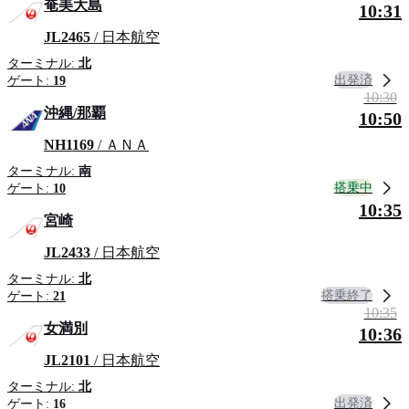
奄美大島
10:31
JL2465
/ 日本航空
ターミナル:
北
出発済
ゲート:
19
10:30
沖縄/那覇
10:50
NH1169
/ ＡＮＡ
ターミナル:
南
搭乗中
ゲート:
10
10:35
宮崎
JL2433
/ 日本航空
ターミナル:
北
搭乗終了
ゲート:
21
10:35
女満別
10:36
JL2101
/ 日本航空
ターミナル:
北
出発済
ゲート:
16