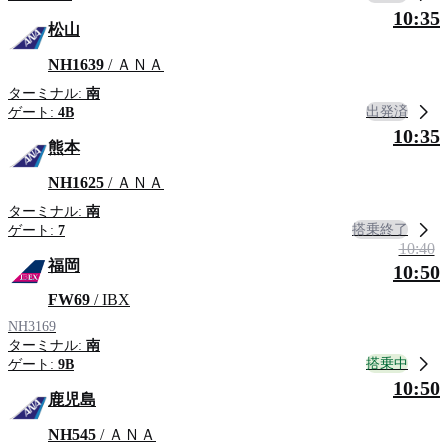
10:35
松山
NH1639
/ ＡＮＡ
ターミナル:
南
出発済
ゲート:
4B
10:35
熊本
NH1625
/ ＡＮＡ
ターミナル:
南
搭乗終了
ゲート:
7
10:40
福岡
10:50
FW69
/ IBX
NH3169
ターミナル:
南
搭乗中
ゲート:
9B
10:50
鹿児島
NH545
/ ＡＮＡ