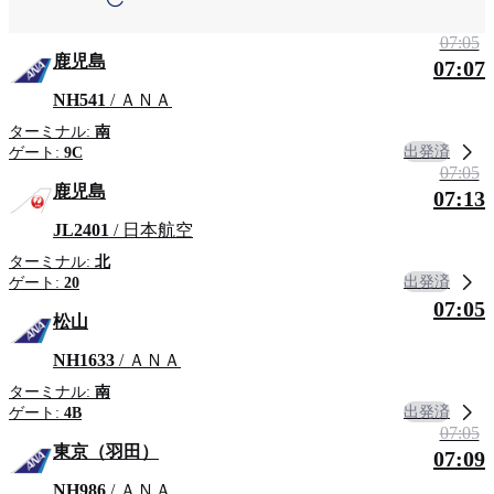
旭川
東京（羽田）
07:05
地域による検索
鹿児島
07:07
青森
奄美大島
NH541
/ ＡＮＡ
ターミナル:
南
出発済
ゲート:
9C
07:05
鹿児島
07:13
JL2401
/ 日本航空
ターミナル:
北
出発済
ゲート:
20
07:05
松山
NH1633
/ ＡＮＡ
ターミナル:
南
出発済
ゲート:
4B
07:05
東京（羽田）
07:09
NH986
/ ＡＮＡ