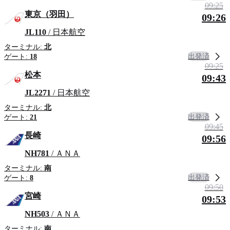
09:25
東京（羽田）
09:26
JL110
/ 日本航空
ターミナル:
北
出発済
ゲート:
18
09:25
松本
09:43
JL2271
/ 日本航空
ターミナル:
北
出発済
ゲート:
21
09:45
長崎
09:56
NH781
/ ＡＮＡ
ターミナル:
南
出発済
ゲート:
8
09:50
宮崎
09:53
NH503
/ ＡＮＡ
ターミナル:
南