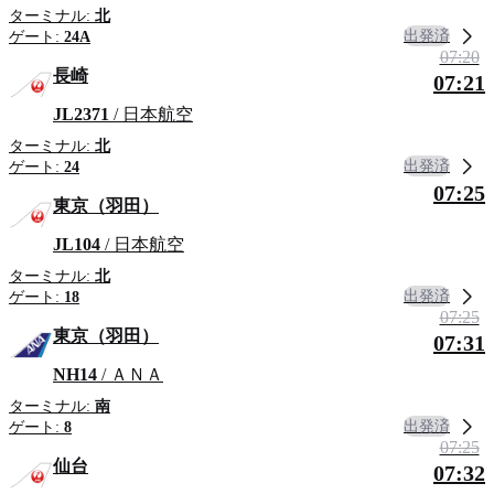
ターミナル:
北
出発済
ゲート:
24A
07:20
長崎
07:21
JL2371
/ 日本航空
ターミナル:
北
出発済
ゲート:
24
07:25
東京（羽田）
JL104
/ 日本航空
ターミナル:
北
出発済
ゲート:
18
07:25
東京（羽田）
07:31
NH14
/ ＡＮＡ
ターミナル:
南
出発済
ゲート:
8
07:25
仙台
07:32