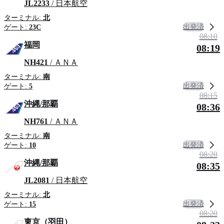
JL2233
/ 日本航空
ターミナル:
北
出発済
ゲート:
23C
08:10
福岡
08:19
NH421
/ ＡＮＡ
ターミナル:
南
出発済
ゲート:
5
08:15
沖縄/那覇
08:36
NH761
/ ＡＮＡ
ターミナル:
南
出発済
ゲート:
10
08:20
沖縄/那覇
08:35
JL2081
/ 日本航空
ターミナル:
北
出発済
ゲート:
15
08:20
東京（羽田）