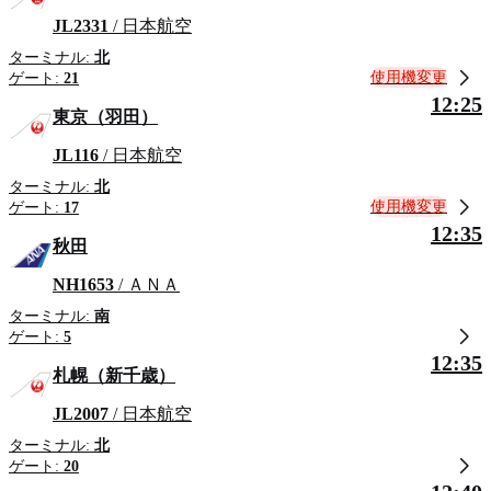
JL2331
/ 日本航空
ターミナル:
北
使用機変更
ゲート:
21
12:25
東京（羽田）
JL116
/ 日本航空
ターミナル:
北
使用機変更
ゲート:
17
12:35
秋田
NH1653
/ ＡＮＡ
ターミナル:
南
ゲート:
5
12:35
札幌（新千歳）
JL2007
/ 日本航空
ターミナル:
北
ゲート:
20