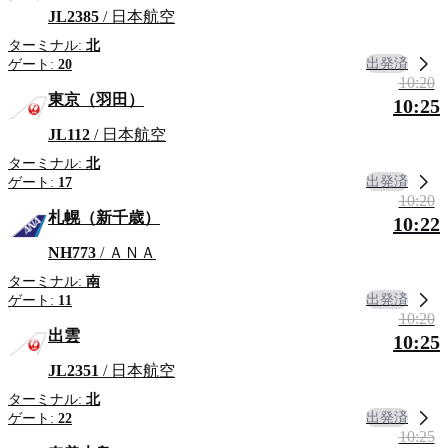
JL2385
/ 日本航空
ターミナル:
北
出発済
ゲート:
20
10:20
東京（羽田）
10:25
JL112
/ 日本航空
ターミナル:
北
出発済
ゲート:
17
10:20
札幌（新千歳）
10:22
NH773
/ ＡＮＡ
ターミナル:
南
出発済
ゲート:
11
10:20
出雲
10:25
JL2351
/ 日本航空
ターミナル:
北
出発済
ゲート:
22
10:25