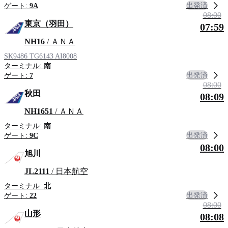
出発済
ゲート:
9A
08:00
東京（羽田）
07:59
NH16
/ ＡＮＡ
SK9486
TG6143
AI8008
ターミナル:
南
出発済
ゲート:
7
08:00
秋田
08:09
NH1651
/ ＡＮＡ
ターミナル:
南
出発済
ゲート:
9C
08:00
旭川
JL2111
/ 日本航空
ターミナル:
北
出発済
ゲート:
22
08:00
山形
08:08