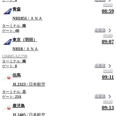
ゲート:
6
09:00
青森
08:59
NH1851
/ ＡＮＡ
ターミナル:
南
出発済
ゲート:
4B
09:00
東京（羽田）
09:07
NH18
/ ＡＮＡ
LH4885
AZ2799
ターミナル:
南
出発済
ゲート:
8
09:00
但馬
09:11
JL2323
/ 日本航空
ターミナル:
北
出発済
ゲート:
23A
09:10
鹿児島
09:13
JL2405
/ 日本航空