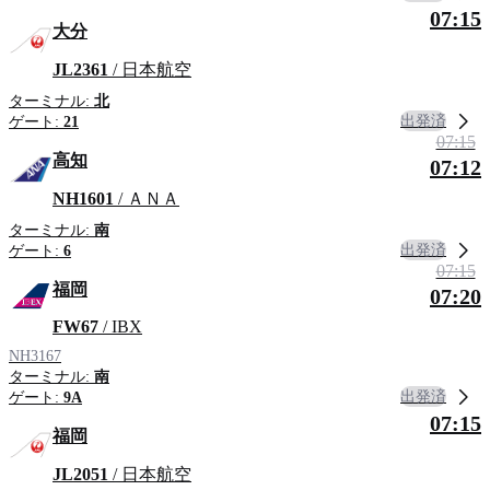
07:15
大分
JL2361
/ 日本航空
ターミナル:
北
出発済
ゲート:
21
07:15
高知
07:12
NH1601
/ ＡＮＡ
ターミナル:
南
出発済
ゲート:
6
07:15
福岡
07:20
FW67
/ IBX
NH3167
ターミナル:
南
出発済
ゲート:
9A
07:15
福岡
JL2051
/ 日本航空