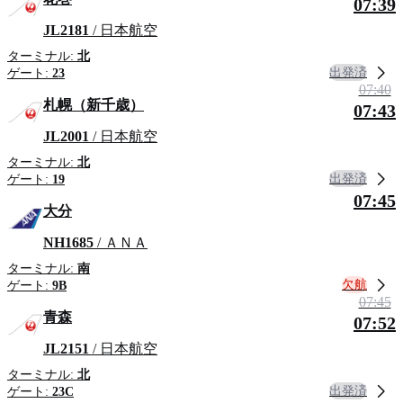
07:39
JL2181
/ 日本航空
ターミナル:
北
出発済
ゲート:
23
07:40
札幌（新千歳）
07:43
JL2001
/ 日本航空
ターミナル:
北
出発済
ゲート:
19
07:45
大分
NH1685
/ ＡＮＡ
ターミナル:
南
欠航
ゲート:
9B
07:45
青森
07:52
JL2151
/ 日本航空
ターミナル:
北
出発済
ゲート:
23C