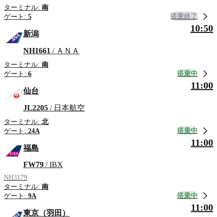
ターミナル:
南
搭乗終了
ゲート:
5
10:50
新潟
NH1661
/ ＡＮＡ
ターミナル:
南
搭乗中
ゲート:
6
11:00
仙台
JL2205
/ 日本航空
ターミナル:
北
搭乗中
ゲート:
24A
11:00
福島
FW79
/ IBX
NH3179
ターミナル:
南
搭乗中
ゲート:
9A
11:00
東京（羽田）