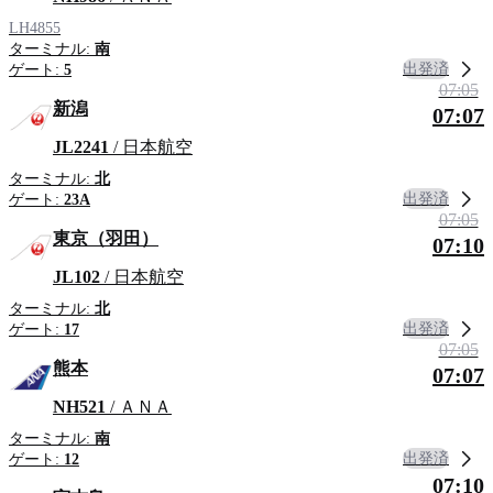
LH4855
ターミナル:
南
出発済
ゲート:
5
07:05
新潟
07:07
JL2241
/ 日本航空
ターミナル:
北
出発済
ゲート:
23A
07:05
東京（羽田）
07:10
JL102
/ 日本航空
ターミナル:
北
出発済
ゲート:
17
07:05
熊本
07:07
NH521
/ ＡＮＡ
ターミナル:
南
出発済
ゲート:
12
07:10