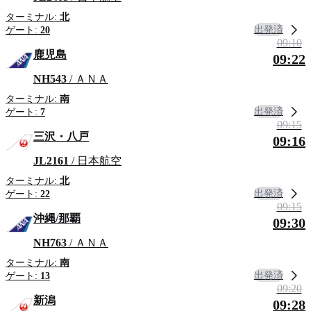
ターミナル:
北
出発済
ゲート:
20
09:10
鹿児島
09:22
NH543
/ ＡＮＡ
ターミナル:
南
出発済
ゲート:
7
09:15
三沢・八戸
09:16
JL2161
/ 日本航空
ターミナル:
北
出発済
ゲート:
22
09:15
沖縄/那覇
09:30
NH763
/ ＡＮＡ
ターミナル:
南
出発済
ゲート:
13
09:20
新潟
09:28