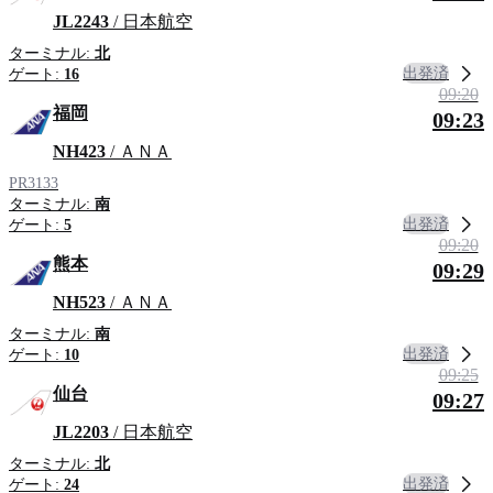
JL2243
/ 日本航空
ターミナル:
北
出発済
ゲート:
16
09:20
福岡
09:23
NH423
/ ＡＮＡ
PR3133
ターミナル:
南
出発済
ゲート:
5
09:20
熊本
09:29
NH523
/ ＡＮＡ
ターミナル:
南
出発済
ゲート:
10
09:25
仙台
09:27
JL2203
/ 日本航空
ターミナル:
北
出発済
ゲート:
24