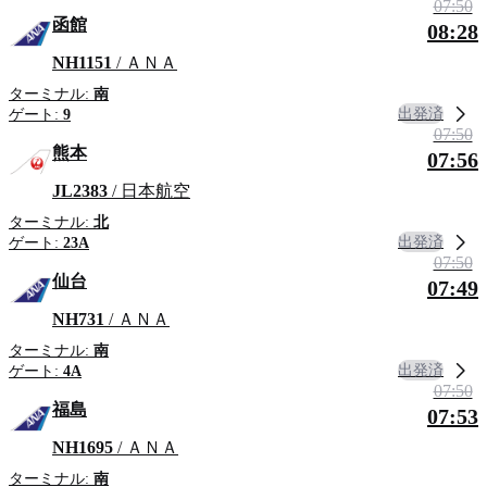
07:50
函館
08:28
NH1151
/ ＡＮＡ
ターミナル:
南
出発済
ゲート:
9
07:50
熊本
07:56
JL2383
/ 日本航空
ターミナル:
北
出発済
ゲート:
23A
07:50
仙台
07:49
NH731
/ ＡＮＡ
ターミナル:
南
出発済
ゲート:
4A
07:50
福島
07:53
NH1695
/ ＡＮＡ
ターミナル:
南