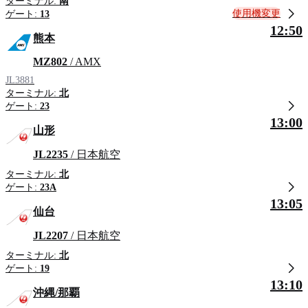
ターミナル:
南
使用機変更
ゲート:
13
12:50
熊本
MZ802
/ AMX
JL3881
ターミナル:
北
ゲート:
23
13:00
山形
JL2235
/ 日本航空
ターミナル:
北
ゲート:
23A
13:05
仙台
JL2207
/ 日本航空
ターミナル:
北
ゲート:
19
13:10
沖縄/那覇