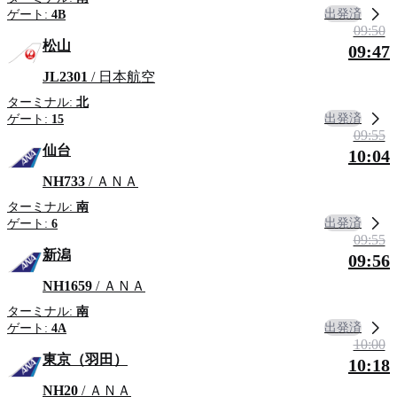
出発済
ゲート:
4B
09:50
松山
09:47
JL2301
/ 日本航空
ターミナル:
北
出発済
ゲート:
15
09:55
仙台
10:04
NH733
/ ＡＮＡ
ターミナル:
南
出発済
ゲート:
6
09:55
新潟
09:56
NH1659
/ ＡＮＡ
ターミナル:
南
出発済
ゲート:
4A
10:00
東京（羽田）
10:18
NH20
/ ＡＮＡ