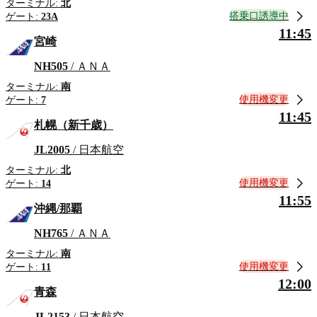
ターミナル:
北
搭乗口誘導中
ゲート:
23A
11:45
宮崎
NH505
/ ＡＮＡ
ターミナル:
南
使用機変更
ゲート:
7
11:45
札幌（新千歳）
JL2005
/ 日本航空
ターミナル:
北
使用機変更
ゲート:
14
11:55
沖縄/那覇
NH765
/ ＡＮＡ
ターミナル:
南
使用機変更
ゲート:
11
12:00
青森
JL2153
/ 日本航空