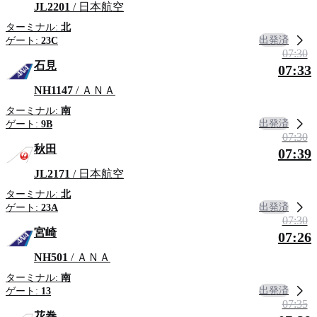
JL2201
/ 日本航空
ターミナル:
北
出発済
ゲート:
23C
07:30
石見
07:33
NH1147
/ ＡＮＡ
ターミナル:
南
出発済
ゲート:
9B
07:30
秋田
07:39
JL2171
/ 日本航空
ターミナル:
北
出発済
ゲート:
23A
07:30
宮崎
07:26
NH501
/ ＡＮＡ
ターミナル:
南
出発済
ゲート:
13
07:35
花巻