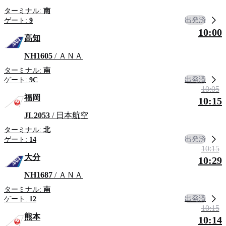
ターミナル:
南
出発済
ゲート:
9
10:00
高知
NH1605
/ ＡＮＡ
ターミナル:
南
出発済
ゲート:
9C
10:05
福岡
10:15
JL2053
/ 日本航空
ターミナル:
北
出発済
ゲート:
14
10:15
大分
10:29
NH1687
/ ＡＮＡ
ターミナル:
南
出発済
ゲート:
12
10:15
熊本
10:14