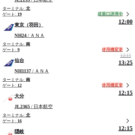
ターミナル:
北
搭乗口誘導中
ゲート:
19
12:00
東京（羽田）
NH24
/ ＡＮＡ
ターミナル:
南
使用機変更
ゲート:
9
12:15
仙台
13:25
NH1137
/ ＡＮＡ
ターミナル:
南
使用機変更
ゲート:
12
12:15
大分
JL2365
/ 日本航空
ターミナル:
北
ゲート:
16
12:15
隠岐