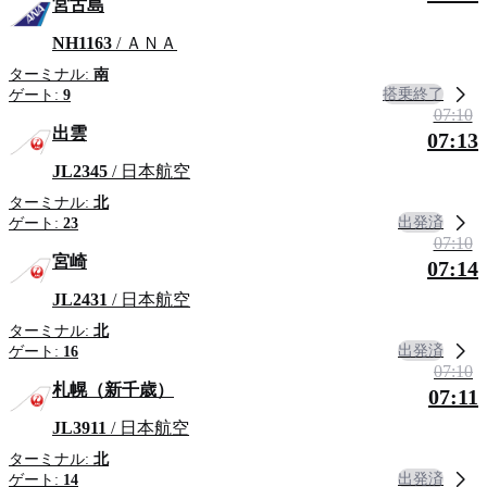
宮古島
NH1163
/ ＡＮＡ
ターミナル:
南
搭乗終了
ゲート:
9
07:10
出雲
07:13
JL2345
/ 日本航空
ターミナル:
北
出発済
ゲート:
23
07:10
宮崎
07:14
JL2431
/ 日本航空
ターミナル:
北
出発済
ゲート:
16
07:10
札幌（新千歳）
07:11
JL3911
/ 日本航空
ターミナル:
北
出発済
ゲート:
14