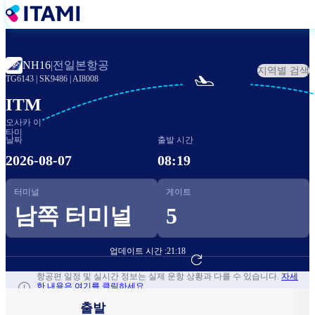
주
요
콘
텐
전일본항공
NH16
|
지역별 검색
츠

TG6143
|
SK9486
|
AI8008
로
건
ITM
너
오사카 이
뛰
타미
날짜
출발 시간
기
2026-08-07
08:19
터미널
게이트
남쪽 터미널
5
업데이트 시간 :
21:18
항공편 예약하기
항공편 일정 및 실시간 정보는 실제 운항 상황과 다를 수 있습니다.
자세
한 내용은 여기를 클릭하세요.
출발