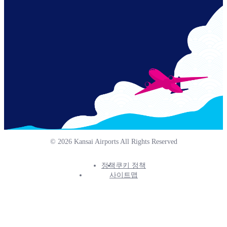
Links
© 2026 Kansai Airports All Rights Reserved
정책
쿠키 정책
Footer
사이트맵
Info
Menu