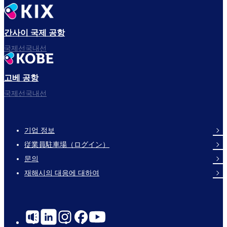
자, 출발!
간사이 국제 공항
국제선국내선
고베 공항
즐거운 비행 되세요.
국제선국내선
기업 정보
Footer
従業員駐車場（ログイン）
Links
문의
재해시의 대응에 대하여
Social