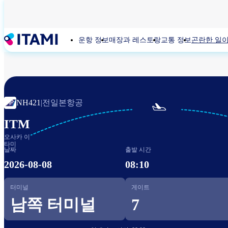
주
요
콘
운항 정보
매장과 레스토랑
교통 정보
곤란한 일이
텐
츠
로
건
너
뛰
전일본항공
NH421
|

기
ITM
오사카 이
타미
날짜
출발 시간
2026-08-08
08:10
터미널
게이트
남쪽 터미널
7