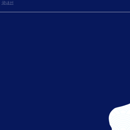
국내선
탑승구로
자, 출발!
즐거운 비행 되세요.