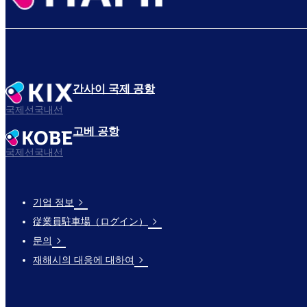
간사이 국제 공항
국제선국내선
고베 공항
국제선국내선
기업 정보
Footer
従業員駐車場（ログイン）
Links
문의
재해시의 대응에 대하여