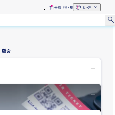
toolbar
한국어
공항 안내도
menu
환승