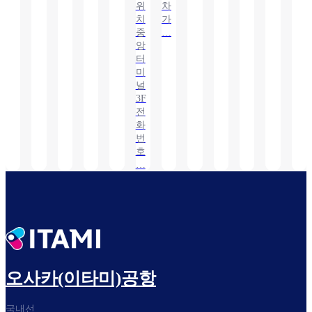
위
차
치
가
중
…
앙
터
미
널
3F
전
화
번
호
…
오사카(이타미)공항
국내선