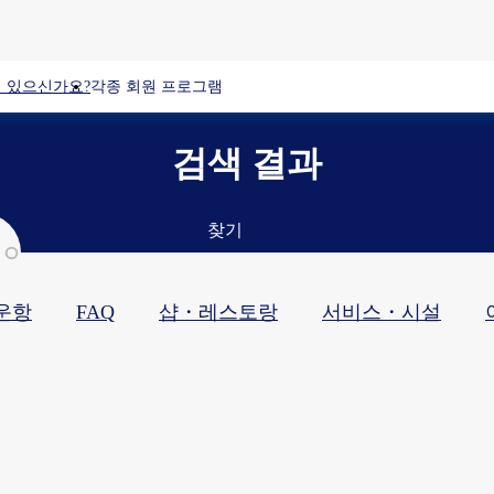
 있으신가요?
각종 회원 프로그램
검색 결과
찾기
운항
FAQ
샵・레스토랑​
서비스・시설​