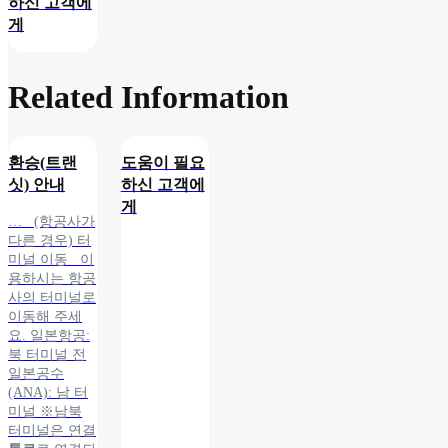
하신 고객에
게
Related Information​
환승(트랜
도움이 필요
싯) 안내
하신 고객에
게
… (항공사가
다른 경우) 터
미널 이동 이
용하시는 항공
사의 터미널로
이동해 주세
요. 일본항공:
북 터미널 전
일본공수
(ANA): 남 터
미널 ※남북
터미널은 연결