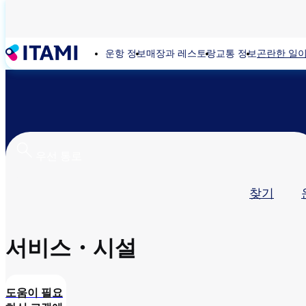
주
요
콘
운항 정보
매장과 레스토랑
교통 정보
곤란한 일이
텐
츠
로
건
너
뛰
기
기
찾기
본
탭
서비스・시설
도움이 필요