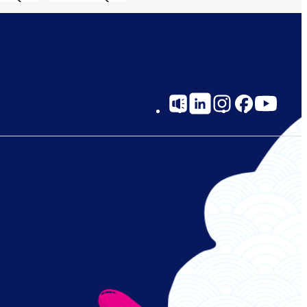
Social
Links