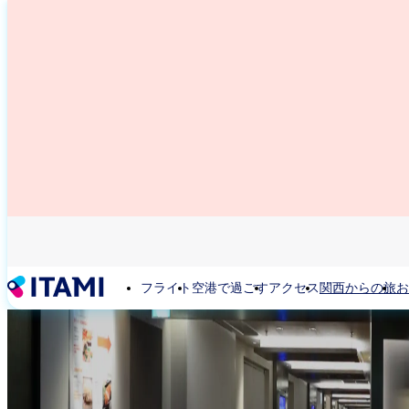
メ
イ
ン
コ
ン
テ
ン
ツ
に
移
動
フライト
空港で過ごす
アクセス
関西からの旅
お