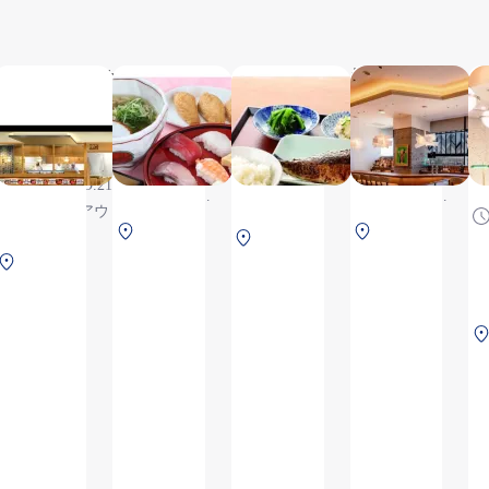
ダイヤモンドカリ
まぐろ屋 ゑ
がんこ
堺 銀シャ
ラ
ー
びす
リ げこ亭
ジ
ー
6:30～
10:30～
6:30～
ン
6:30～
21:30
22:00（L.O.
20:20（L.O.
ル
21:30（L.O.21:00）,
(L.O.21:00)
21:30）, ※
19:50）, ※
※テイクアウト商
, ※テイク
テイクアウ
セキュリテ
中央ター
南ターミ
品あり
中央タ
アウト商
ト商品あり
ィチェック
ミナル
ナル 2F
中央ターミナル
ーミナ
品あり
後エリアの
3F 保安
保安検査
2F 保安検査前
ル 2F 保
ためご搭乗
検査前
後
安検査
およびご到
前
着のお客さ
まのみ利用
可能です