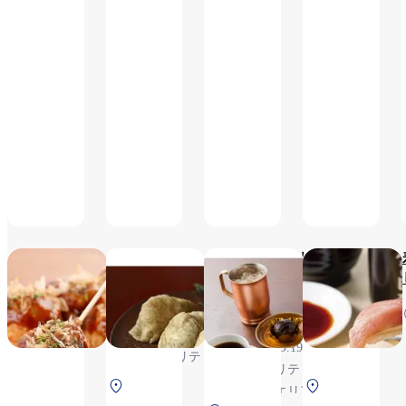
※平日
15:00～
17:00はメ
ニュー制限
あり, ※テ
イクアウト
商品あり
大阪たこやき た
京出汁おいなり釣
上島珈
こぼん
狐
琲店
6:30～
6:30～
6:30～
20:20（L.O.19:50）,
20:00
20:20（L.O.19:50）,
※セキュリティチ
(L.O.
※セキュリティチ
ェック後エリアの
19:30),
北ターミナル 2F
北
ェック後エリアの
ためご搭乗および
※テ