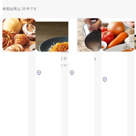
検索結果は 28 件です
& COFFEE
淡麺 DAN-
DEAN＆
MAISON KAYSER
MEN
DELUCA
CAFÉ
6:30～
6:30～
6:30～
20:20（L.O.19:50）,
20:20
21:30
※セキュリティチ
(L.O.19:50)
（L.O.
ェック後エリアの
北ターミナル 2F
南ター
21:00）,
ためご搭乗および
中央
保安検査後
ミナル
※テイ
ご到着のお客さま
ター
2F 保安
クアウ
のみ利用可能です,
ミナ
検査後
ト商品
※テイクアウト商
ル 3F
あり
品あり
保安
検査
前