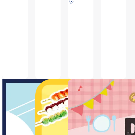
保安検査後
タ
北ターミナル 2F
ためご搭乗および
ご到着のお客さま
イク
ー
保安検査後
ご到着のお客さま
のみ利用可能です,
アウ
ミ
のみ利用可能です,
※テイクアウト商
ト商
ナ
※テイクアウト商
品あり
品あ
ル
品あり
り
2F
保
安
検
査
前