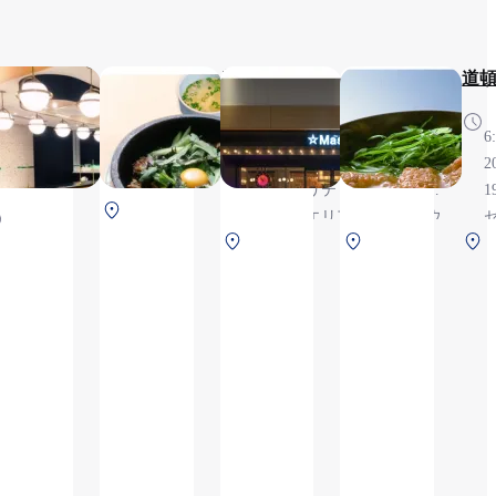
ウン
丸福珈琲店
鶴橋 白雲台
Massa
道
＆バ
6:30～
 グラ
6:30～
6:30～
6
21:30（LO
・ブ
20:20（L.O.19:50）,
21:30（L.O.
2
ー
21:00）,
※セキュリティチ
21:00）, ※
1
※テイク
中央タ
ェック後エリアの
テイクアウ
アウト商
6:30〜
ーミナ
南ターミナル 2F
中央ター
ためご搭乗および
ト商品あり
品あり
20:20,
ル 2F 保
保安検査後
ミナル
ナ
ご到着のお客さま
※セ
安検査
1F 保安
のみ利用可能です,
キュ
前
検査前
※テイクアウト商
北
リテ
品あり
タ
ィチ
ー
ェッ
ミ
ク後
ナ
エリ
ル
アの