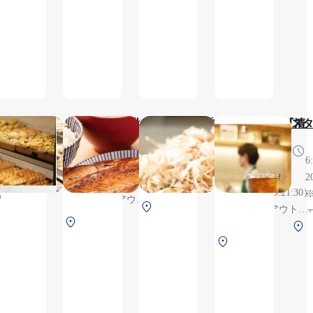
2F
ため
保
ご搭
安
乗お
検
よび
査
ご到
後
着の
お客
さま
阪
阪エ
ル・パン神戸北
さち福やCAFÉ
大阪お好み焼『清
ス
のみ
ル
ポー
野
十郎』
モーニング（ビュ
ワイ
利用
6
6:30〜
ッフェ） 6:30～
リー
可能
10:30～
2
21:30(L.O.21:00),
11:00（L.O.10:30）,
で
22:00（L.O.21:30）
※テイクアウト
グランドメニュ
す。
10:00
中央ターミナル
0）,
※テイクアウト商
商品あり
ー 11:00～
※テ
中央ターミナ
～
2F 保安検査前
商
品あり
21:30（L.O.
イク
ル 2F 保安検
22:00
中央ターミナル
21:00）, ※モーニ
アウ
査前
(L.O.
3F 保安検査前
ングは10時までの
ト商
中
21:00)
ご入店とさせてい
品あ
央
ただいております,
り
タ