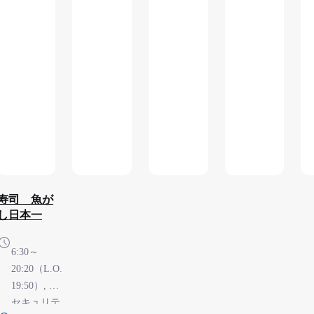
乗およびご
到着のお客
さまのみ利
用可能です,
※テイクア
ウト商品あ
り
寿司 魚が
し日本一
6:30～
20:20（L.O.
19:50）, ※
セキュリテ