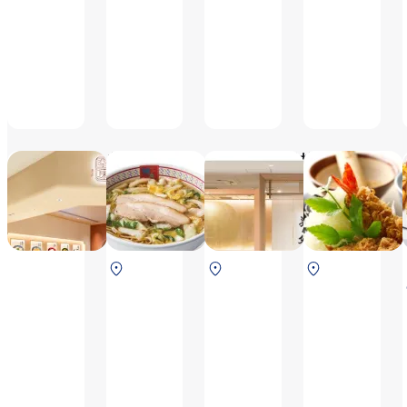
美々卯 空味
どうとんぼり神座
美々卯
6:30～
6:30～
6:30～
20:20（L.O.19:50）,
20:20（L.O.19:50）,
21:30（L.O.
※セキュリティチ
※セキュリティチ
鍋料理
ェック後エリアの
ェック後エリアの
20:30 鍋
北ターミナル 2F
北ターミナル 2F
中央ター
ためご搭乗および
ためご搭乗および
以外
保安検査後
保安検査後
ミナル
ご到着のお客さま
ご到着のお客さま
21:00）,
2F 保安
のみ利用可能です,
のみ利用可能です
※10:00～
検査前
※テイクアウト商
10:30は準
品あり
備中のため
一時閉店,