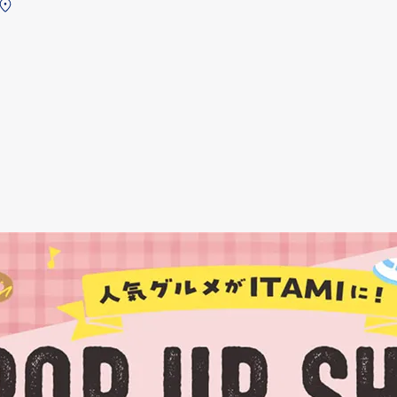
南ターミ
ィチェック
ナル 2F
後エリアの
保安検査
ためご搭乗
後
およびご到
着のお客さ
まのみ利用
可能です,
※テイクア
ウト商品あ
り