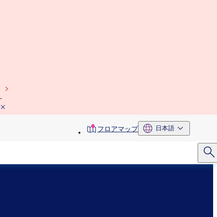
）
toolbar
日本語
フロアマップ
menu