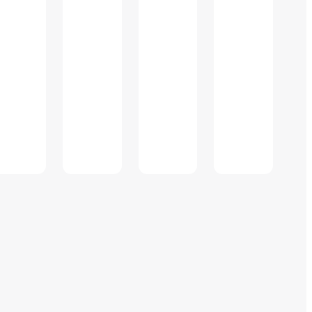
※テイクアウト商
ー
品あり
ミ
ナ
ル
3F
保
安
検
査
前