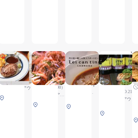
名代とんかつ か
STEAK &
たこ家道頓堀
四川担々麺と大
大
つくら 京都三条
BURGER Cafe
くくる
エアポートビー
ア
NICK STOCK
Lei can ting
ト
11:00～
ナ
6:30～
6:30～21:30
22:00（L.O.21:00）,
10:30～
20:20（店内
（L.O.21:00）,
※テイクアウト商
22:00（L.O.21:0
での飲食は
※テイクアウ
品あり
中央ターミナル
※テイクアウト
19:30まで、
ト商品あり
中央ターミ
3F 保安検査前
南ターミ
品あり
L.O.19:50）,
ナル 2F 保
中央ターミナル
ナル 2F
※セキュリ
安検査前
3F 保安検査前
保安検査
ティチェッ
後
ク後エリア
のためご搭