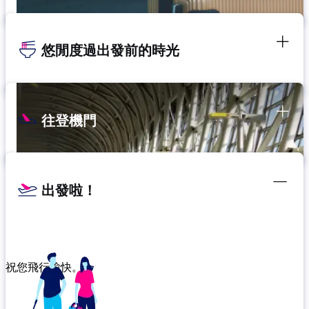
悠閒度過出發前的時光
往登機門
出發啦！
祝您飛行愉快。