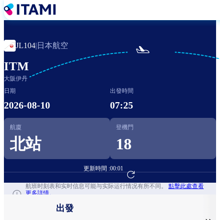
移
至
主
內
日本航空
JL104
|

容
ITM
大阪伊丹
日期
出發時間
2026-08-10
07:25
航廈
登機門
北站
18
更新時間 :
00:01
前往航班預訂
航班时刻表和实时信息可能与实际运行情况有所不同。
點擊此處查看
更多詳情。
出發