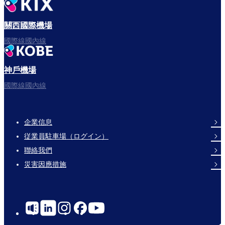
出發啦！
關西國際機場
國際線國內線
神戶機場
フライトをお楽しみください。
國際線國內線
企業信息
Footer
従業員駐車場（ログイン）
Links
聯絡我們
災害因應措施
Social
Links