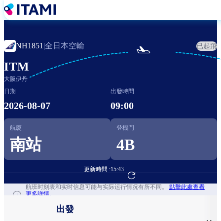
移
至
主
內
全日本空輸
NH1851
|
已起飛

容
ITM
大阪伊丹
日期
出發時間
2026-08-07
09:00
航廈
登機門
南站
4B
更新時間 :
15:43
前往航班預訂
航班时刻表和实时信息可能与实际运行情况有所不同。
點擊此處查看
更多詳情。
出發