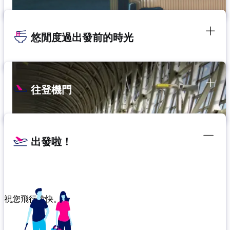
悠閒度過出發前的時光
往登機門
出發啦！
祝您飛行愉快。