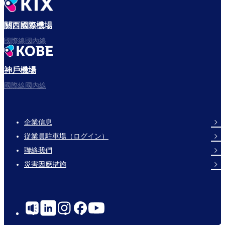
出發啦！
關西國際機場
國際線國內線
神戶機場
祝您飛行愉快。
國際線國內線
企業信息
Footer
従業員駐車場（ログイン）
Links
聯絡我們
災害因應措施
Social
Links