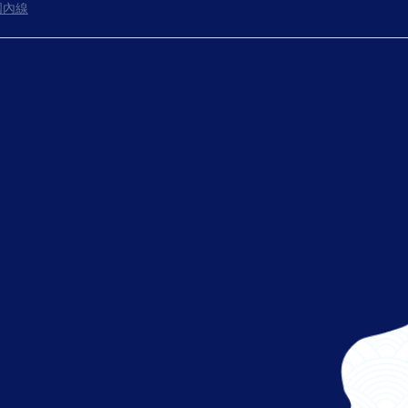
國內線
往登機門
出發啦！
祝您飛行愉快。