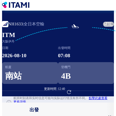
移
至
主
內
全日本空輸
NH1633
|
已起飛

容
ITM
大阪伊丹
日期
出發時間
2026-08-10
07:08
航廈
登機門
南站
4B
更新時間 :
12:40
前往航班預訂
航班时刻表和实时信息可能与实际运行情况有所不同。
點擊此處查看
更多詳情。
出發