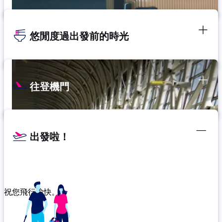
悠閒度過出發前的時光
往登機門
出發啦！
祝您飛行愉快。