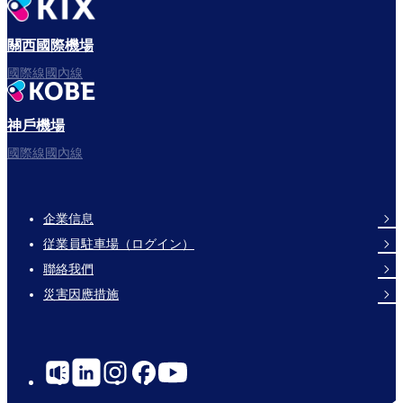
出發啦！
關西國際機場
國際線國內線
神戶機場
祝您飛行愉快。
國際線國內線
企業信息
Footer
従業員駐車場（ログイン）
Links
聯絡我們
災害因應措施
Social
Links