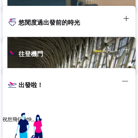
悠閒度過出發前的時光
往登機門
出發啦！
祝您飛行愉快。