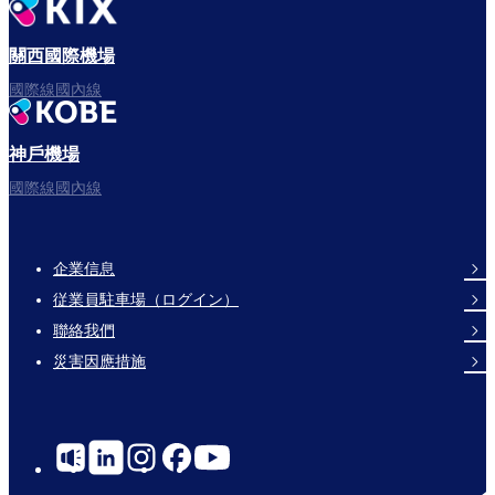
出發啦！
關西國際機場
國際線國內線
神戶機場
祝您飛行愉快。
國際線國內線
企業信息
Footer
従業員駐車場（ログイン）
Links
聯絡我們
災害因應措施
Social
Links