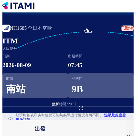
移
至
主
內
全日本空輸
NH1685
|
已取消

容
ITM
大阪伊丹
日期
出發時間
2026-08-09
07:45
航廈
登機門
南站
9B
更新時間 :
20:37
前往航班預訂
航班时刻表和实时信息可能与实际运行情况有所不同。
點擊此處查看
更多詳情。
出發