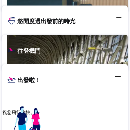
悠閒度過出發前的時光
往登機門
出發啦！
祝您飛行愉快。