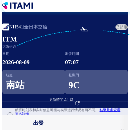
移
至
主
內
全日本空輸
NH541
|
已起飛

容
ITM
大阪伊丹
日期
出發時間
2026-08-09
07:07
航廈
登機門
南站
9C
更新時間 :
14:13
前往航班預訂
航班时刻表和实时信息可能与实际运行情况有所不同。
點擊此處查看
更多詳情。
出發