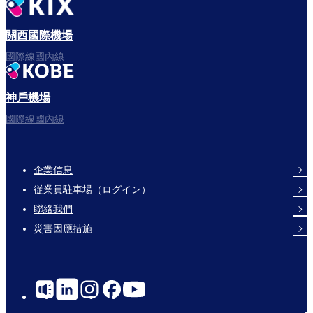
出發啦！
關西國際機場
國際線國內線
神戶機場
祝您飛行愉快。
國際線國內線
企業信息
Footer
従業員駐車場（ログイン）
Links
聯絡我們
災害因應措施
Social
Links