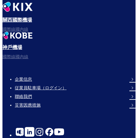
出發啦！
關西國際機場
國際線國內線
神戶機場
祝您飛行愉快。
國際線國內線
企業信息
Footer
従業員駐車場（ログイン）
Links
聯絡我們
災害因應措施
Social