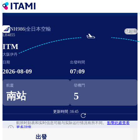
移
至
主
內
全日本空輸
NH986
|
已起飛
容

LH4855
ITM
大阪伊丹
日期
出發時間
2026-08-09
07:09
航廈
登機門
南站
5
更新時間 :
16:45
前往航班預訂
航班时刻表和实时信息可能与实际运行情况有所不同。
點擊此處查看
更多詳情。
出發