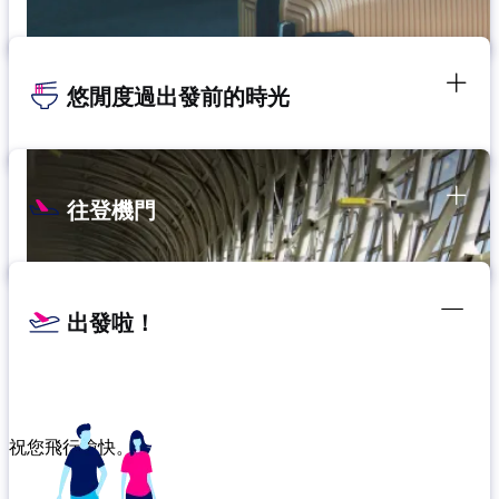
悠閒度過出發前的時光
往登機門
出發啦！
祝您飛行愉快。