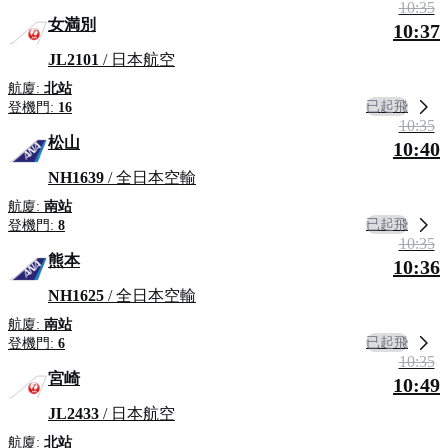
10:35
女満別
10:37
JL2101
/ 日本航空
航廈:
北站
已起飛
登機門:
16
10:35
松山
10:40
NH1639
/ 全日本空輸
航廈:
南站
已起飛
登機門:
8
10:35
熊本
10:36
NH1625
/ 全日本空輸
航廈:
南站
已起飛
登機門:
6
10:35
宮崎
10:49
JL2433
/ 日本航空
航廈:
北站