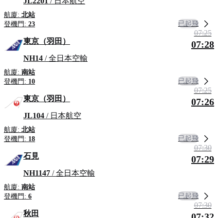
JL2201
/ 日本航空
航廈:
北站
已起飛
登機門:
23
07:25
東京（羽田）
07:28
NH14
/ 全日本空輸
航廈:
南站
已起飛
登機門:
10
07:25
東京（羽田）
07:26
JL104
/ 日本航空
航廈:
北站
已起飛
登機門:
18
07:30
石見
07:29
NH1147
/ 全日本空輸
航廈:
南站
已起飛
登機門:
6
07:30
秋田
07:32