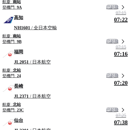
航廈:
南站
已起飛
登機門:
9A
07:15
高知
07:22
NH1601
/ 全日本空輸
航廈:
南站
已起飛
登機門:
9B
07:15
福岡
07:16
JL2051
/ 日本航空
航廈:
北站
已起飛
登機門:
24
07:20
長崎
JL2371
/ 日本航空
航廈:
北站
已起飛
登機門:
23C
07:25
仙台
07:38