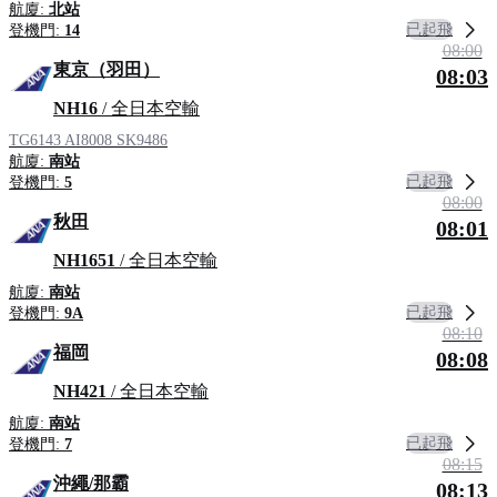
航廈:
北站
已起飛
登機門:
14
08:00
東京（羽田）
08:03
NH16
/ 全日本空輸
TG6143
AI8008
SK9486
航廈:
南站
已起飛
登機門:
5
08:00
秋田
08:01
NH1651
/ 全日本空輸
航廈:
南站
已起飛
登機門:
9A
08:10
福岡
08:08
NH421
/ 全日本空輸
航廈:
南站
已起飛
登機門:
7
08:15
沖繩/那霸
08:13