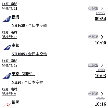
航廈:
南站
已起飛
登機門:
11
09:55
新潟
09:54
NH1659
/ 全日本空輸
航廈:
南站
已起飛
登機門:
13
10:00
高知
NH1605
/ 全日本空輸
航廈:
南站
已起飛
登機門:
12
10:00
東京（羽田）
10:03
NH20
/ 全日本空輸
航廈:
南站
已起飛
登機門:
9
10:05
福岡
10:16