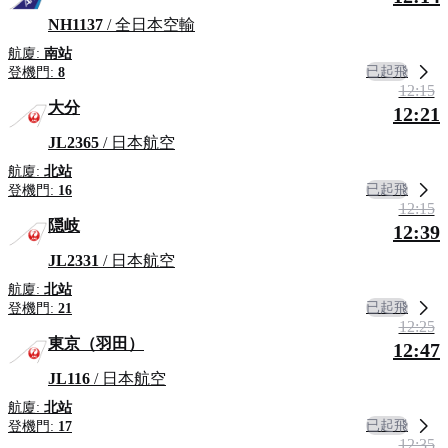
NH1137
/ 全日本空輸
航廈:
南站
已起飛
登機門:
8
12:15
大分
12:21
JL2365
/ 日本航空
航廈:
北站
已起飛
登機門:
16
12:15
隠岐
12:39
JL2331
/ 日本航空
航廈:
北站
已起飛
登機門:
21
12:25
東京（羽田）
12:47
JL116
/ 日本航空
航廈:
北站
已起飛
登機門:
17
12:35