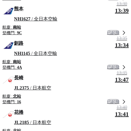
13:30
熊本
13:39
NH1627
/ 全日本空輸
航廈:
南站
已起飛
登機門:
9C
13:35
釧路
13:34
NH1145
/ 全日本空輸
航廈:
南站
已起飛
登機門:
4A
13:35
長崎
13:47
JL2375
/ 日本航空
航廈:
北站
已起飛
登機門:
16
13:40
花捲
13:41
JL2185
/ 日本航空
航廈:
北站