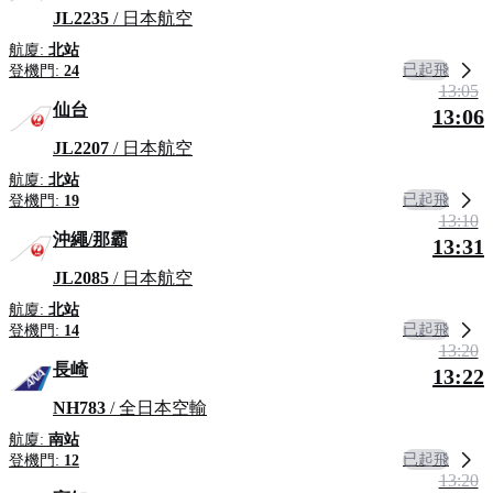
JL2235
/ 日本航空
航廈:
北站
已起飛
登機門:
24
13:05
仙台
13:06
JL2207
/ 日本航空
航廈:
北站
已起飛
登機門:
19
13:10
沖繩/那霸
13:31
JL2085
/ 日本航空
航廈:
北站
已起飛
登機門:
14
13:20
長崎
13:22
NH783
/ 全日本空輸
航廈:
南站
已起飛
登機門:
12
13:20