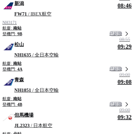
新潟
08:46
FW71
/ IBEX航空
NH3171
航廈:
南站
已起飛
登機門:
9B
08:55
松山
09:29
NH1635
/ 全日本空輸
航廈:
南站
已起飛
登機門:
4A
09:00
青森
09:08
NH1851
/ 全日本空輸
航廈:
南站
已起飛
登機門:
4B
09:00
但馬機場
09:32
JL2323
/ 日本航空