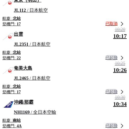
東京（羽田）
JL112
/ 日本航空
航廈:
北站
已取消
登機門:
17
10:20
出雲
10:17
JL2351
/ 日本航空
航廈:
北站
已起飛
登機門:
22
10:25
奄美大島
10:26
JL2465
/ 日本航空
航廈:
北站
已起飛
登機門:
17
10:30
沖繩/那霸
10:34
NH1169
/ 全日本空輸
航廈:
南站
已起飛
登機門:
4A