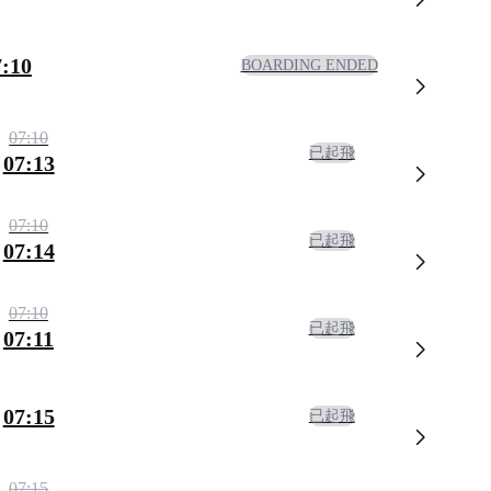
7:10
BOARDING ENDED
07:10
已起飛
07:13
07:10
已起飛
07:14
07:10
已起飛
07:11
07:15
已起飛
07:15