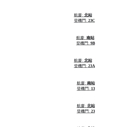
航廈:
北站
登機門:
23C
航廈:
南站
登機門:
9B
航廈:
北站
登機門:
23A
航廈:
南站
登機門:
13
航廈:
北站
登機門:
23