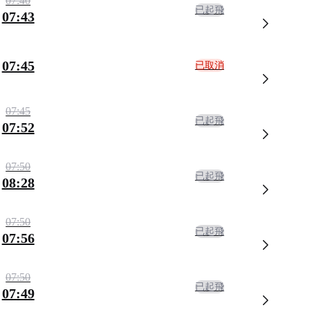
07:40
已起飛
07:43
07:45
已取消
07:45
已起飛
07:52
07:50
已起飛
08:28
07:50
已起飛
07:56
07:50
已起飛
07:49