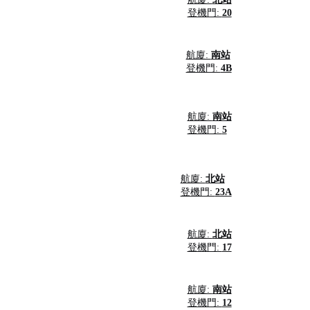
登機門:
20
航廈:
南站
登機門:
4B
航廈:
南站
登機門:
5
航廈:
北站
登機門:
23A
航廈:
北站
登機門:
17
航廈:
南站
登機門:
12