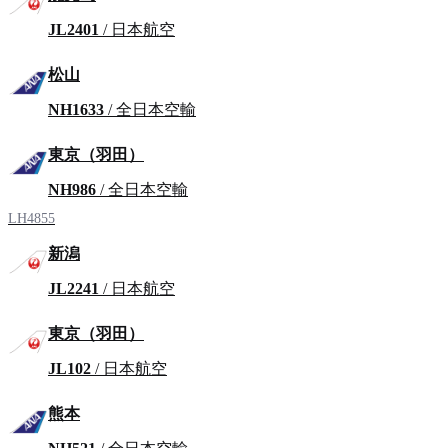
JL2401
/ 日本航空
松山
NH1633
/ 全日本空輸
東京（羽田）
NH986
/ 全日本空輸
LH4855
新潟
JL2241
/ 日本航空
東京（羽田）
JL102
/ 日本航空
熊本