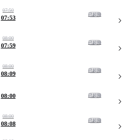
07:50
已起飛
07:53
08:00
已起飛
07:59
08:00
已起飛
08:09
08:00
已起飛
08:00
已起飛
08:08