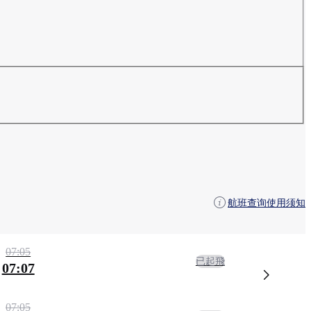
航班查询使用须知
07:05
已起飛
07:07
07:05