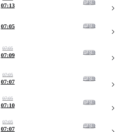
已起飛
07:13
07:05
已起飛
07:05
已起飛
07:09
07:05
已起飛
07:07
07:05
已起飛
07:10
07:05
已起飛
07:07