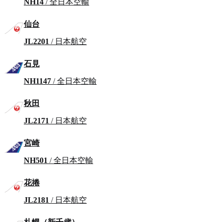
NH14
/ 全日本空輸
仙台
JL2201
/ 日本航空
石見
NH1147
/ 全日本空輸
秋田
JL2171
/ 日本航空
宮崎
NH501
/ 全日本空輸
花捲
JL2181
/ 日本航空