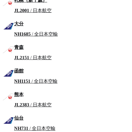
札幌（新千歲）
JL2001
/ 日本航空
大分
NH1685
/ 全日本空輸
青森
JL2151
/ 日本航空
函館
NH1151
/ 全日本空輸
熊本
JL2383
/ 日本航空
仙台
NH731
/ 全日本空輸