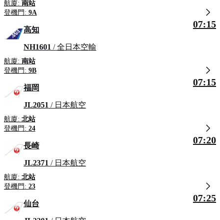
航廈:
南站
登機門:
9A
07:15
高知
NH1601
/ 全日本空輸
航廈:
南站
登機門:
9B
07:15
福岡
JL2051
/ 日本航空
航廈:
北站
登機門:
24
07:20
長崎
JL2371
/ 日本航空
航廈:
北站
登機門:
23
07:25
仙台