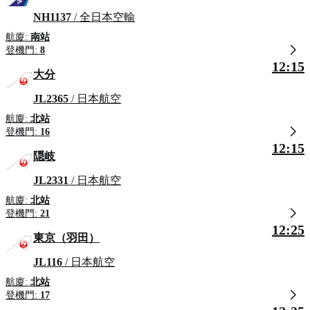
NH1137
/ 全日本空輸
航廈:
南站
登機門:
8
12:15
大分
JL2365
/ 日本航空
航廈:
北站
登機門:
16
12:15
隠岐
JL2331
/ 日本航空
航廈:
北站
登機門:
21
12:25
東京（羽田）
JL116
/ 日本航空
航廈:
北站
登機門:
17