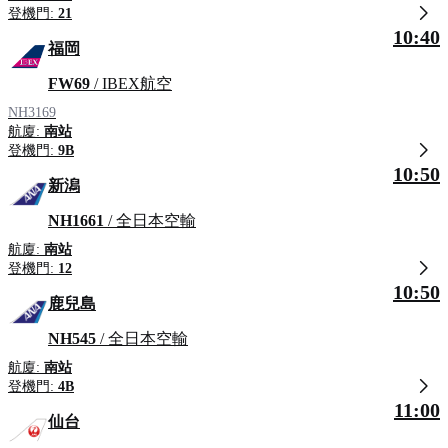
登機門:
21
10:40
福岡
FW69
/ IBEX航空
NH3169
航廈:
南站
登機門:
9B
10:50
新潟
NH1661
/ 全日本空輸
航廈:
南站
登機門:
12
10:50
鹿兒島
NH545
/ 全日本空輸
航廈:
南站
登機門:
4B
11:00
仙台