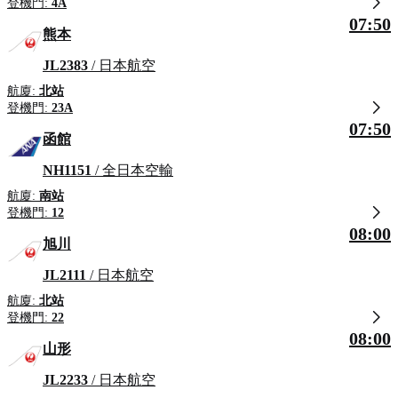
登機門:
4A
07:50
熊本
JL2383
/ 日本航空
航廈:
北站
登機門:
23A
07:50
函館
NH1151
/ 全日本空輸
航廈:
南站
登機門:
12
08:00
旭川
JL2111
/ 日本航空
航廈:
北站
登機門:
22
08:00
山形
JL2233
/ 日本航空