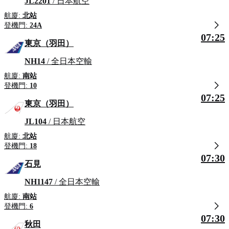
JL2201
/ 日本航空
航廈:
北站
登機門:
24A
07:25
東京（羽田）
NH14
/ 全日本空輸
航廈:
南站
登機門:
10
07:25
東京（羽田）
JL104
/ 日本航空
航廈:
北站
登機門:
18
07:30
石見
NH1147
/ 全日本空輸
航廈:
南站
登機門:
6
07:30
秋田