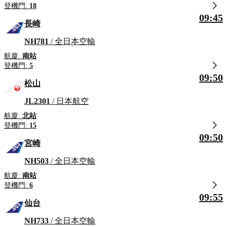
登機門:
18
09:45
長崎
NH781
/ 全日本空輸
航廈:
南站
登機門:
5
09:50
松山
JL2301
/ 日本航空
航廈:
北站
登機門:
15
09:50
宮崎
NH503
/ 全日本空輸
航廈:
南站
登機門:
6
09:55
仙台
NH733
/ 全日本空輸