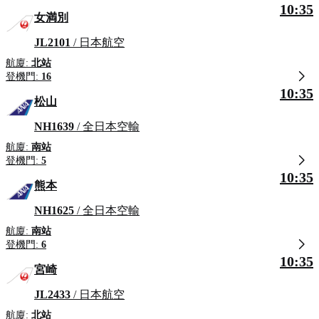
10:35
女満別
JL2101
/ 日本航空
航廈:
北站
登機門:
16
10:35
松山
NH1639
/ 全日本空輸
航廈:
南站
登機門:
5
10:35
熊本
NH1625
/ 全日本空輸
航廈:
南站
登機門:
6
10:35
宮崎
JL2433
/ 日本航空
航廈:
北站