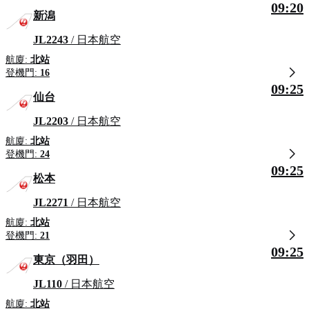
09:20
新潟
JL2243
/ 日本航空
航廈:
北站
登機門:
16
09:25
仙台
JL2203
/ 日本航空
航廈:
北站
登機門:
24
09:25
松本
JL2271
/ 日本航空
航廈:
北站
登機門:
21
09:25
東京（羽田）
JL110
/ 日本航空
航廈:
北站