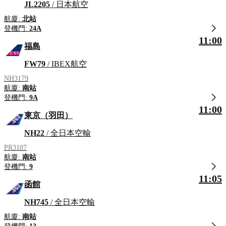
JL2205
/ 日本航空
航廈:
北站
登機門:
24A
11:00
福島
FW79
/ IBEX航空
NH3179
航廈:
南站
登機門:
9A
11:00
東京（羽田）
NH22
/ 全日本空輸
PR3107
航廈:
南站
登機門:
9
11:05
函館
NH745
/ 全日本空輸
航廈:
南站