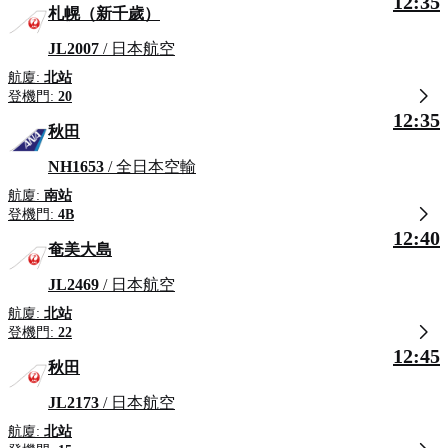
12:35
札幌（新千歲）
JL2007
/ 日本航空
航廈:
北站
登機門:
20
12:35
秋田
NH1653
/ 全日本空輸
航廈:
南站
登機門:
4B
12:40
奄美大島
JL2469
/ 日本航空
航廈:
北站
登機門:
22
12:45
秋田
JL2173
/ 日本航空
航廈:
北站