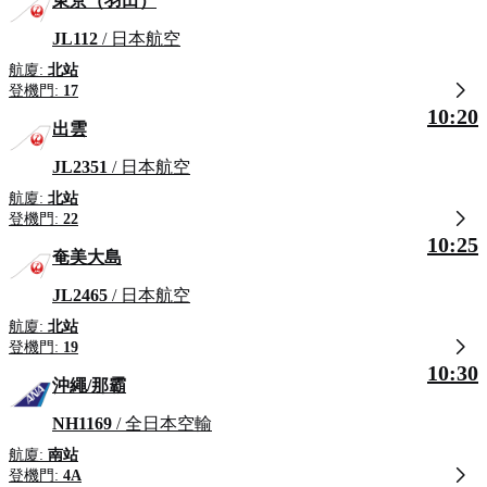
東京（羽田）
JL112
/ 日本航空
航廈:
北站
登機門:
17
10:20
出雲
JL2351
/ 日本航空
航廈:
北站
登機門:
22
10:25
奄美大島
JL2465
/ 日本航空
航廈:
北站
登機門:
19
10:30
沖繩/那霸
NH1169
/ 全日本空輸
航廈:
南站
登機門:
4A