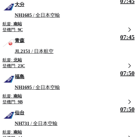
07:45
大分
NH1685
/ 全日本空輸
航廈:
南站
登機門:
9C
07:45
青森
JL2151
/ 日本航空
航廈:
北站
登機門:
23C
07:50
福島
NH1695
/ 全日本空輸
航廈:
南站
登機門:
9B
07:50
仙台
NH731
/ 全日本空輸
航廈:
南站