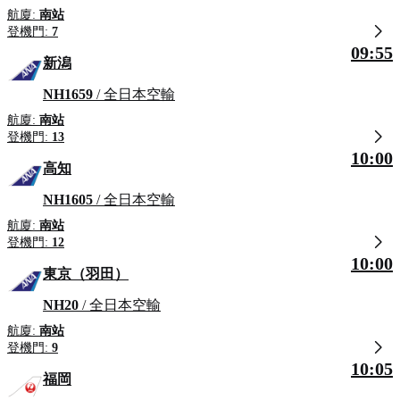
航廈:
南站
登機門:
7
09:55
新潟
NH1659
/ 全日本空輸
航廈:
南站
登機門:
13
10:00
高知
NH1605
/ 全日本空輸
航廈:
南站
登機門:
12
10:00
東京（羽田）
NH20
/ 全日本空輸
航廈:
南站
登機門:
9
10:05
福岡