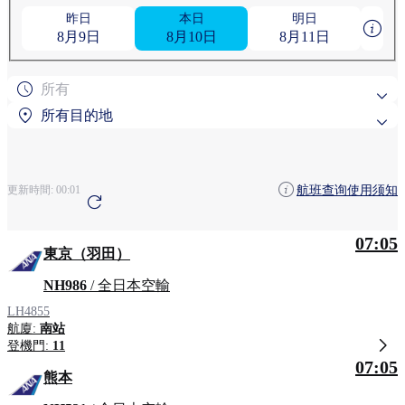
昨日
本日
明日
8月9日
8月10日
8月11日
所有
所有目的地
熱門搜尋目的地
航班查询使用须知
更新時間:
00:01
旭川
東京（羽田）
07:05
依地區搜尋
東京（羽田）
青森
奄美大島
NH986
/ 全日本空輸
LH4855
航廈:
南站
登機門:
11
07:05
熊本