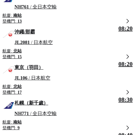
NH761
/ 全日本空輸
航廈:
南站
登機門:
13
08:20
沖繩/那霸
JL2081
/ 日本航空
航廈:
北站
登機門:
15
08:20
東京（羽田）
JL106
/ 日本航空
航廈:
北站
登機門:
17
08:30
札幌（新千歲）
NH771
/ 全日本空輸
航廈:
南站
登機門:
9
08:40