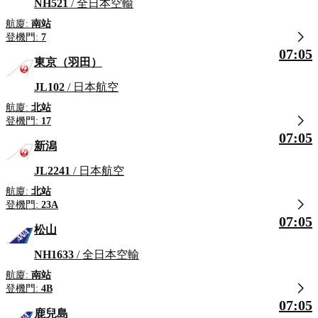
NH521
/ 全日本空輸
航廈:
南站
登機門:
7
07:05
東京（羽田）
JL102
/ 日本航空
航廈:
北站
登機門:
17
07:05
新潟
JL2241
/ 日本航空
航廈:
北站
登機門:
23A
07:05
松山
NH1633
/ 全日本空輸
航廈:
南站
登機門:
4B
07:05
鹿兒島