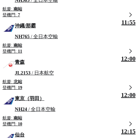
NH505
/ 全日本空輸
航廈:
南站
登機門:
7
11:55
沖繩/那霸
NH765
/ 全日本空輸
航廈:
南站
登機門:
11
12:00
青森
JL2153
/ 日本航空
航廈:
北站
登機門:
19
12:00
東京（羽田）
NH24
/ 全日本空輸
航廈:
南站
登機門:
10
12:15
仙台