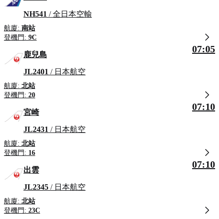
NH541
/ 全日本空輸
航廈:
南站
登機門:
9C
07:05
鹿兒島
JL2401
/ 日本航空
航廈:
北站
登機門:
20
07:10
宮崎
JL2431
/ 日本航空
航廈:
北站
登機門:
16
07:10
出雲
JL2345
/ 日本航空
航廈:
北站
登機門:
23C