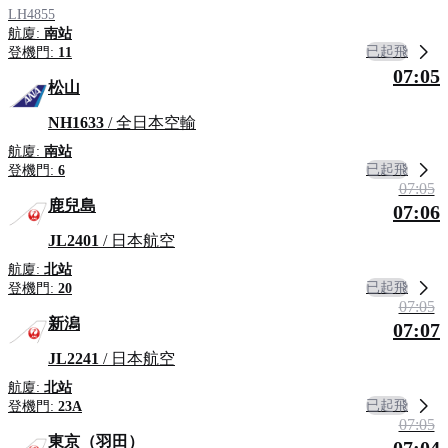
LH4855
航廈:
南站
已起飛
登機門:
11
07:05
松山
NH1633
/ 全日本空輸
航廈:
南站
已起飛
登機門:
6
07:05
鹿兒島
07:06
JL2401
/ 日本航空
航廈:
北站
已起飛
登機門:
20
07:05
新潟
07:07
JL2241
/ 日本航空
航廈:
北站
已起飛
登機門:
23A
07:05
東京（羽田）
07:04