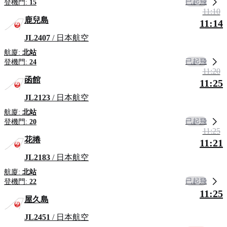
已起飛
登機門:
15
11:10
鹿兒島
11:14
JL2407
/ 日本航空
航廈:
北站
已起飛
登機門:
24
11:20
函館
11:25
JL2123
/ 日本航空
航廈:
北站
已起飛
登機門:
20
11:25
花捲
11:21
JL2183
/ 日本航空
航廈:
北站
已起飛
登機門:
22
11:25
屋久島
JL2451
/ 日本航空