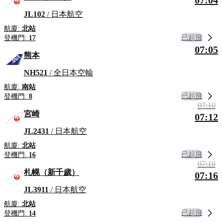
JL102
/ 日本航空
航廈:
北站
已起飛
登機門:
17
07:05
熊本
NH521
/ 全日本空輸
航廈:
南站
已起飛
登機門:
8
07:10
宮崎
07:12
JL2431
/ 日本航空
航廈:
北站
已起飛
登機門:
16
07:10
札幌（新千歲）
07:16
JL3911
/ 日本航空
航廈:
北站
已起飛
登機門:
14