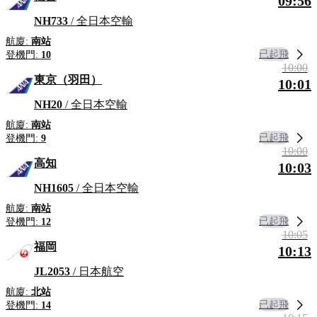
09:56
NH733
/ 全日本空輸
航廈:
南站
已起飛
登機門:
10
10:00
東京（羽田）
10:01
NH20
/ 全日本空輸
航廈:
南站
已起飛
登機門:
9
10:00
高知
10:03
NH1605
/ 全日本空輸
航廈:
南站
已起飛
登機門:
12
10:05
福岡
10:13
JL2053
/ 日本航空
航廈:
北站
已起飛
登機門:
14