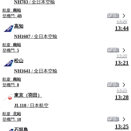
NH783
/ 全日本空輸
航廈:
南站
已起飛
登機門:
4B
13:20
高知
13:44
NH1607
/ 全日本空輸
航廈:
南站
已起飛
登機門:
5
13:20
松山
13:21
NH1641
/ 全日本空輸
航廈:
南站
已起飛
登機門:
8
13:25
東京（羽田）
13:28
JL118
/ 日本航空
航廈:
北站
已起飛
登機門:
18
13:25
石垣島