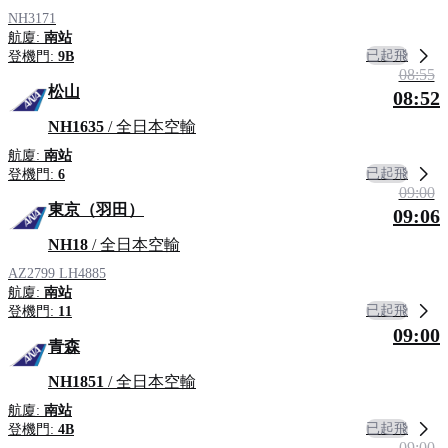
NH3171
航廈:
南站
已起飛
登機門:
9B
08:55
松山
08:52
NH1635
/ 全日本空輸
航廈:
南站
已起飛
登機門:
6
09:00
東京（羽田）
09:06
NH18
/ 全日本空輸
AZ2799
LH4885
航廈:
南站
已起飛
登機門:
11
09:00
青森
NH1851
/ 全日本空輸
航廈:
南站
已起飛
登機門:
4B
09:00