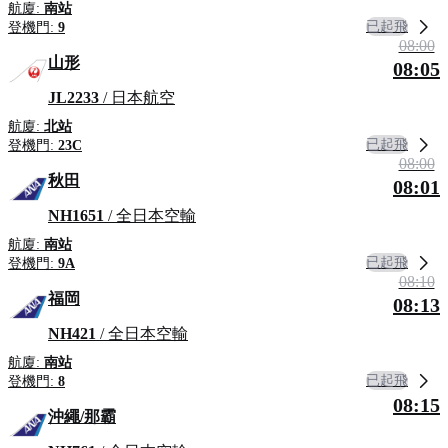
航廈:
南站
已起飛
登機門:
9
08:00
山形
08:05
JL2233
/ 日本航空
航廈:
北站
已起飛
登機門:
23C
08:00
秋田
08:01
NH1651
/ 全日本空輸
航廈:
南站
已起飛
登機門:
9A
08:10
福岡
08:13
NH421
/ 全日本空輸
航廈:
南站
已起飛
登機門:
8
08:15
沖繩/那霸