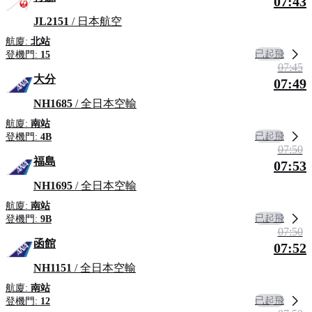
07:43
JL2151
/ 日本航空
航廈:
北站
已起飛
登機門:
15
07:45
大分
07:49
NH1685
/ 全日本空輸
航廈:
南站
已起飛
登機門:
4B
07:50
福島
07:53
NH1695
/ 全日本空輸
航廈:
南站
已起飛
登機門:
9B
07:50
函館
07:52
NH1151
/ 全日本空輸
航廈:
南站
已起飛
登機門:
12