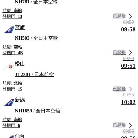
NH781
/ 全日本空輸
航廈:
南站
已起飛
登機門:
13
09:50
宮崎
09:58
NH503
/ 全日本空輸
航廈:
南站
已起飛
登機門:
4B
09:50
松山
09:51
JL2301
/ 日本航空
航廈:
北站
已起飛
登機門:
15
09:55
新潟
10:02
NH1659
/ 全日本空輸
航廈:
南站
已起飛
登機門:
6
09:55
仙台