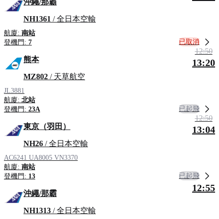
沖繩/那霸
NH1361
/ 全日本空輸
航廈:
南站
已取消
登機門:
7
12:50
熊本
13:20
MZ802
/ 天草航空
JL3881
航廈:
北站
已起飛
登機門:
23A
12:50
東京（羽田）
13:04
NH26
/ 全日本空輸
AC6241
UA8005
VN3370
航廈:
南站
已起飛
登機門:
13
12:55
沖繩/那霸
NH1313
/ 全日本空輸