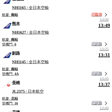
NH1165
/ 全日本空輸
已取消
航廈:
南站
13:30
熊本
13:49
NH1627
/ 全日本空輸
航廈:
南站
已起飛
登機門:
6
13:35
釧路
13:31
NH1145
/ 全日本空輸
航廈:
南站
已起飛
登機門:
4A
13:35
長崎
13:37
JL2375
/ 日本航空
航廈:
北站
已起飛
登機門:
16
13:40