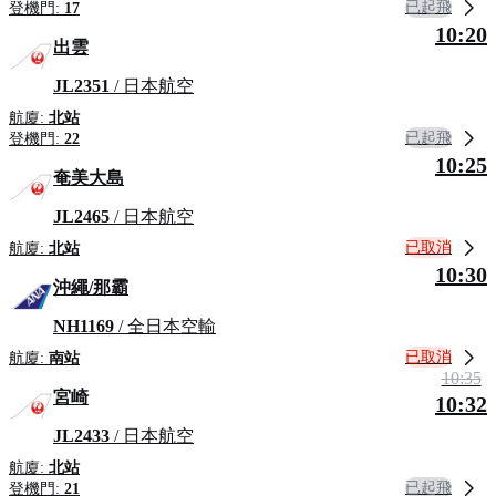
已起飛
登機門:
17
10:20
出雲
JL2351
/ 日本航空
航廈:
北站
已起飛
登機門:
22
10:25
奄美大島
JL2465
/ 日本航空
已取消
航廈:
北站
10:30
沖繩/那霸
NH1169
/ 全日本空輸
已取消
航廈:
南站
10:35
宮崎
10:32
JL2433
/ 日本航空
航廈:
北站
已起飛
登機門:
21