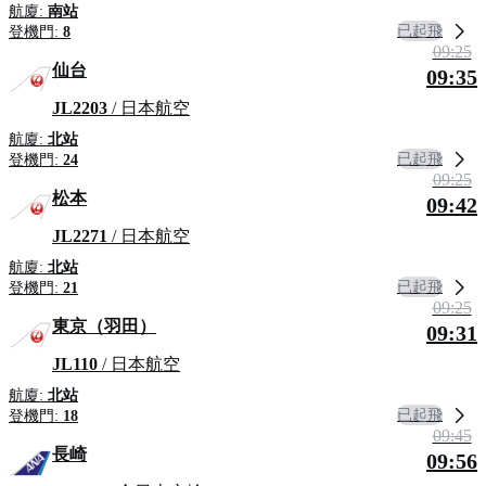
航廈:
南站
已起飛
登機門:
8
09:25
仙台
09:35
JL2203
/ 日本航空
航廈:
北站
已起飛
登機門:
24
09:25
松本
09:42
JL2271
/ 日本航空
航廈:
北站
已起飛
登機門:
21
09:25
東京（羽田）
09:31
JL110
/ 日本航空
航廈:
北站
已起飛
登機門:
18
09:45
長崎
09:56