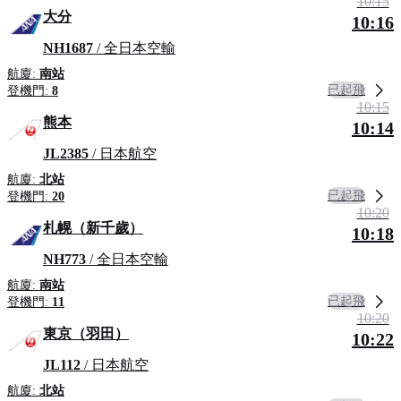
10:15
大分
10:16
NH1687
/ 全日本空輸
航廈:
南站
已起飛
登機門:
8
10:15
熊本
10:14
JL2385
/ 日本航空
航廈:
北站
已起飛
登機門:
20
10:20
札幌（新千歲）
10:18
NH773
/ 全日本空輸
航廈:
南站
已起飛
登機門:
11
10:20
東京（羽田）
10:22
JL112
/ 日本航空
航廈:
北站