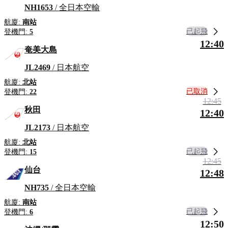
NH1653
/ 全日本空輸
航廈:
南站
已起飛
登機門:
5
12:40
奄美大島
JL2469
/ 日本航空
航廈:
北站
已取消
登機門:
22
12:45
秋田
12:40
JL2173
/ 日本航空
航廈:
北站
已起飛
登機門:
15
12:45
仙台
12:48
NH735
/ 全日本空輸
航廈:
南站
已起飛
登機門:
6
12:50