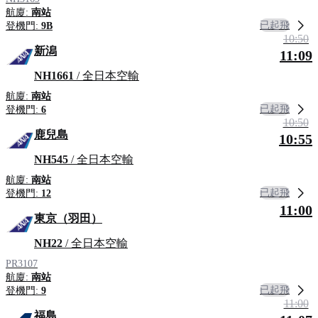
航廈:
南站
已起飛
登機門:
9B
10:50
新潟
11:09
NH1661
/ 全日本空輸
航廈:
南站
已起飛
登機門:
6
10:50
鹿兒島
10:55
NH545
/ 全日本空輸
航廈:
南站
已起飛
登機門:
12
11:00
東京（羽田）
NH22
/ 全日本空輸
PR3107
航廈:
南站
已起飛
登機門:
9
11:00
福島