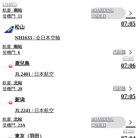
LH4855
航廈:
南站
BOARDING
登機門:
11
ENDED
07:05
松山
NH1633
/ 全日本空輸
航廈:
南站
已起飛
登機門:
6
07:05
鹿兒島
07:06
JL2401
/ 日本航空
航廈:
北站
已起飛
登機門:
20
07:05
新潟
JL2241
/ 日本航空
航廈:
北站
BOARDING
登機門:
23A
ENDED
07:05
東京（羽田）
07:04