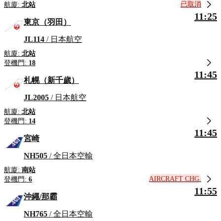
已取消
航廈:
北站
11:25
東京（羽田）
JL114
/ 日本航空
航廈:
北站
登機門:
18
11:45
札幌（新千歲）
JL2005
/ 日本航空
航廈:
北站
登機門:
14
11:45
宮崎
NH505
/ 全日本空輸
航廈:
南站
AIRCRAFT CHG.
登機門:
6
11:55
沖繩/那霸
NH765
/ 全日本空輸