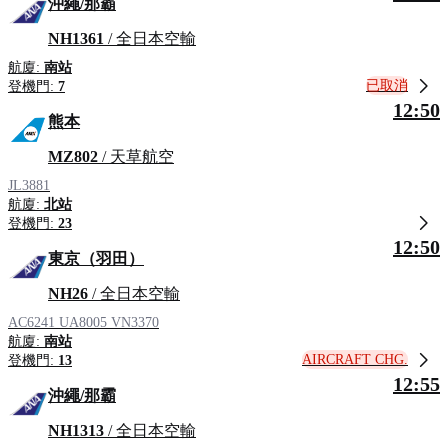
沖繩/那霸
NH1361
/ 全日本空輸
航廈:
南站
已取消
登機門:
7
12:50
熊本
MZ802
/ 天草航空
JL3881
航廈:
北站
登機門:
23
12:50
東京（羽田）
NH26
/ 全日本空輸
AC6241
UA8005
VN3370
航廈:
南站
AIRCRAFT CHG.
登機門:
13
12:55
沖繩/那霸
NH1313
/ 全日本空輸