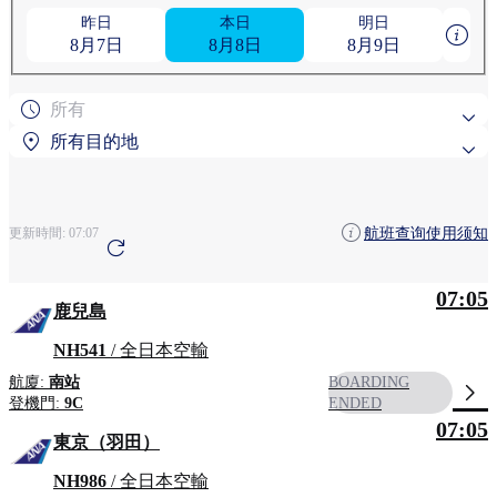
昨日
本日
明日
8月7日
8月8日
8月9日
所有
所有目的地
熱門搜尋目的地
航班查询使用须知
更新時間:
07:07
旭川
東京（羽田）
07:05
依地區搜尋
鹿兒島
青森
奄美大島
NH541
/ 全日本空輸
航廈:
南站
BOARDING
登機門:
9C
ENDED
07:05
東京（羽田）
NH986
/ 全日本空輸