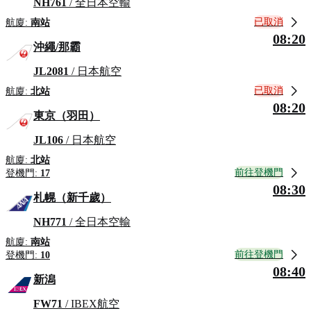
NH761
/ 全日本空輸
已取消
航廈:
南站
08:20
沖繩/那霸
JL2081
/ 日本航空
已取消
航廈:
北站
08:20
東京（羽田）
JL106
/ 日本航空
航廈:
北站
前往登機門
登機門:
17
08:30
札幌（新千歲）
NH771
/ 全日本空輸
航廈:
南站
前往登機門
登機門:
10
08:40
新潟
FW71
/ IBEX航空