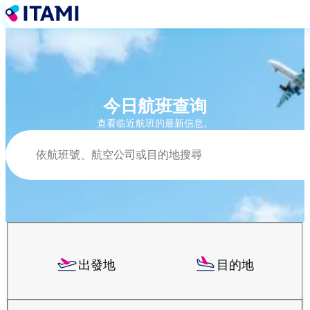
移
至
主
內
容
今日航班查询
查看临近航班的最新信息。
搜尋
出發地
目的地