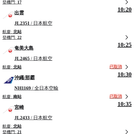
登機門:
17
10:20
出雲
JL2351
/ 日本航空
航廈:
北站
登機門:
22
10:25
奄美大島
JL2465
/ 日本航空
已取消
航廈:
北站
10:30
沖繩/那霸
NH1169
/ 全日本空輸
已取消
航廈:
南站
10:35
宮崎
JL2433
/ 日本航空
航廈:
北站
登機門:
21