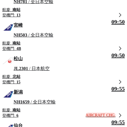
NH781
/ 全日本空輸
航廈:
南站
登機門:
13
09:50
宮崎
NH503
/ 全日本空輸
航廈:
南站
登機門:
4B
09:50
松山
JL2301
/ 日本航空
航廈:
北站
登機門:
15
09:55
新潟
NH1659
/ 全日本空輸
航廈:
南站
AIRCRAFT CHG.
登機門:
6
09:55
仙台