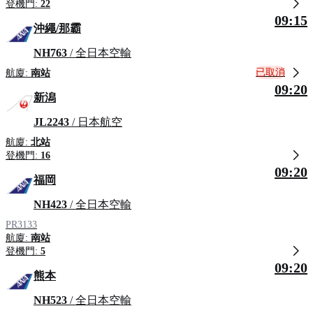
登機門:
22
09:15
沖繩/那霸
NH763
/ 全日本空輸
已取消
航廈:
南站
09:20
新潟
JL2243
/ 日本航空
航廈:
北站
登機門:
16
09:20
福岡
NH423
/ 全日本空輸
PR3133
航廈:
南站
登機門:
5
09:20
熊本
NH523
/ 全日本空輸