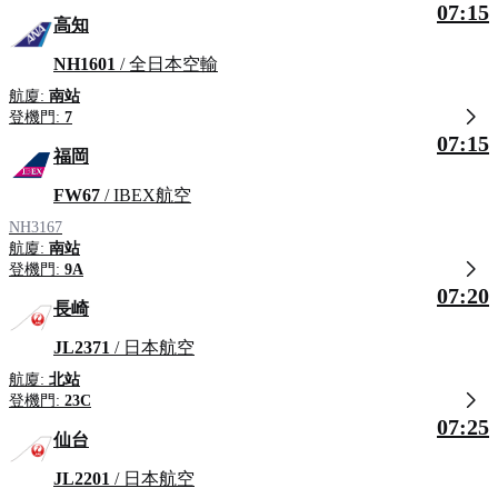
07:15
高知
NH1601
/ 全日本空輸
航廈:
南站
登機門:
7
07:15
福岡
FW67
/ IBEX航空
NH3167
航廈:
南站
登機門:
9A
07:20
長崎
JL2371
/ 日本航空
航廈:
北站
登機門:
23C
07:25
仙台
JL2201
/ 日本航空