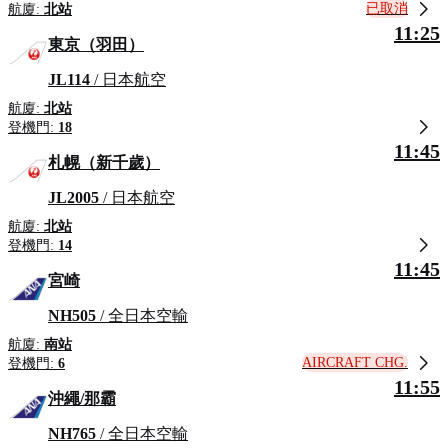
已取消
航廈:
北站
11:25
東京（羽田）
JL114
/ 日本航空
航廈:
北站
登機門:
18
11:45
札幌（新千歲）
JL2005
/ 日本航空
航廈:
北站
登機門:
14
11:45
宮崎
NH505
/ 全日本空輸
航廈:
南站
AIRCRAFT CHG.
登機門:
6
11:55
沖繩/那霸
NH765
/ 全日本空輸