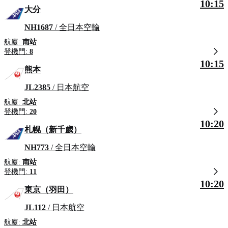
10:15
大分
NH1687
/ 全日本空輸
航廈:
南站
登機門:
8
10:15
熊本
JL2385
/ 日本航空
航廈:
北站
登機門:
20
10:20
札幌（新千歲）
NH773
/ 全日本空輸
航廈:
南站
登機門:
11
10:20
東京（羽田）
JL112
/ 日本航空
航廈:
北站