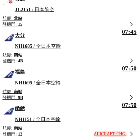
JL2151
/ 日本航空
航廈:
北站
登機門:
15
07:45
大分
NH1685
/ 全日本空輸
航廈:
南站
登機門:
4B
07:50
福島
NH1695
/ 全日本空輸
航廈:
南站
登機門:
9B
07:50
函館
NH1151
/ 全日本空輸
航廈:
南站
AIRCRAFT CHG.
登機門:
12