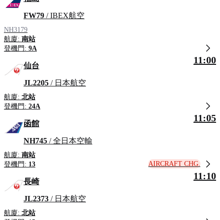
FW79
/ IBEX航空
NH3179
航廈:
南站
登機門:
9A
11:00
仙台
JL2205
/ 日本航空
航廈:
北站
登機門:
24A
11:05
函館
NH745
/ 全日本空輸
航廈:
南站
AIRCRAFT CHG.
登機門:
13
11:10
長崎
JL2373
/ 日本航空
航廈:
北站