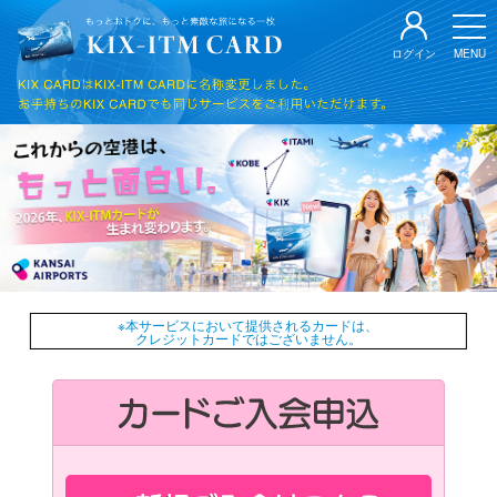
本
文
ログイン
MENU
ま
で
ス
キ
ッ
プ
※本サービスにおいて提供されるカードは、
クレジットカードではございません。