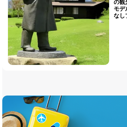
の観
モデ
なし
詳し