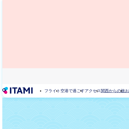
メ
イ
ン
コ
ン
テ
ン
ツ
に
移
動
フライト
空港で過ごす
アクセス
関西からの旅
お