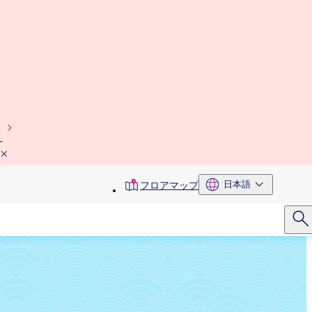
）
toolbar
日本語
フロアマップ
menu