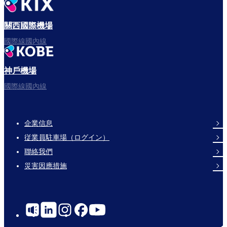
出發啦！
關西國際機場
國際線國內線
神戶機場
フライトをお楽しみください。
國際線國內線
企業信息
Footer
従業員駐車場（ログイン）
Links
聯絡我們
災害因應措施
Social
Links