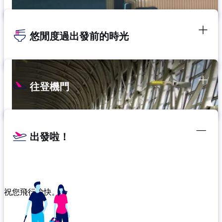
悠閒度過出發前的時光
往登機門
出發啦！
祝您飛行愉快。