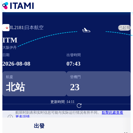
移
至
主
內
日本航空
JL2181
|
已起飛

容
ITM
大阪伊丹
日期
出發時間
2026-08-08
07:43
航廈
登機門
北站
23
更新時間 :
14:11
前往航班預訂
航班时刻表和实时信息可能与实际运行情况有所不同。
點擊此處查看
更多詳情。
出發