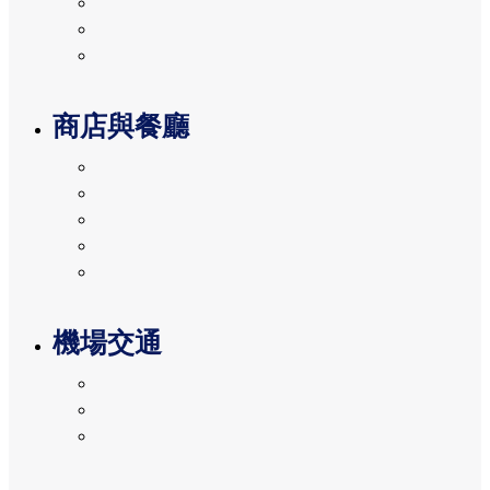
出發指南
到達指南
轉機資訊
商店與餐廳
商店
紀念品 (JP)
餐館
觀景台
活動與促銷
機場交通
前往機場
從機場前往目的地
停車場