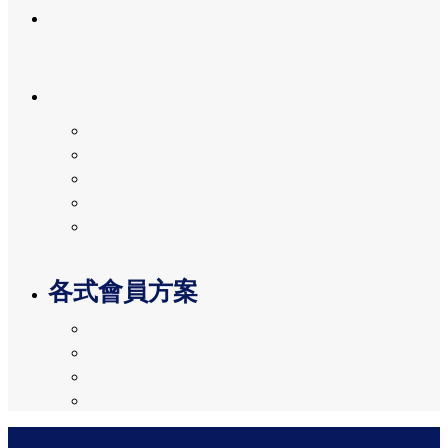
関西からの旅
需要幫助嗎？
常見問題 (JP)
遗失物
服務台
需要幫助的客戶
其他諮詢
各式會員方案
KIX-ITM卡 (JP)
Global Business Club (JP)
停車場預約 (JP)
伴手禮預約 (JP)