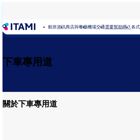
移
至
主
內
航班資訊
商店與餐廳
機場交通
需要幫助嗎？
各式
容
下車專用道
關於下車專用道