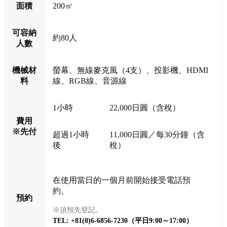
面積
200㎡
可容納
約80人
人數
機械材
螢幕、無線麥克風（4支）、投影機、HDMI
料
線、RGB線、音源線
1小時
22,000日圓（含稅）
費用
※先付
超過1小時
11,000日圓／每30分鐘（含
後
稅）
在使用當日的一個月前開始接受電話預
約。
預約
※須預先登記。
TEL: +81(0)6-6856-7230（平日9:00～17:00）