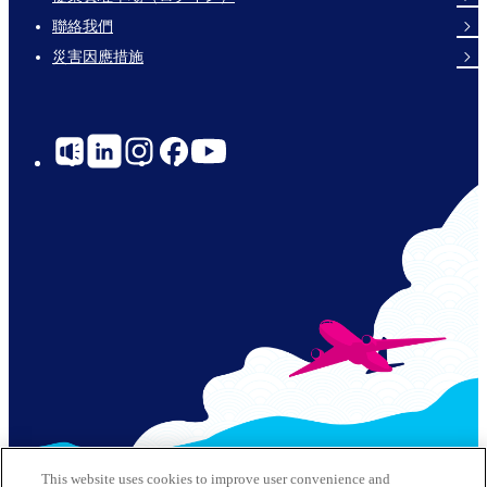
Links
聯絡我們
災害因應措施
Social
Links
© 2026 Kansai Airports All Rights Reserved
This website uses cookies to improve user convenience and