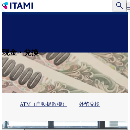
移
至
主
內
容
現金・兌換
ATM（自動提款機）
外幣兌換