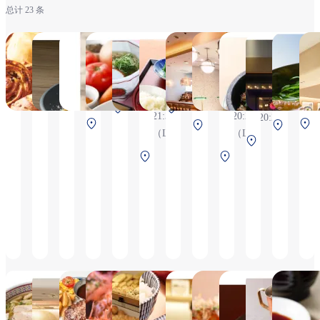
总计 23 条
&COFFEE
淡麺
DEAN＆
鑽石咖哩
頑固
sakai
Grand
丸福咖啡
TS
MAISON KAYSER
DELUCA
ginsyari
Bleu
HA
6:30~20:20
6:30～
7:30
weekdau
CAFÉ
gekotei
6:30～
6:30
6
(L.O.19:50)
21:30（L.O.21:00）
～
21:00（
6:30 ～
6:30 ～
20:20（L.O.19:50）
〜
L
21:30
Weeken
南航廈
中央航廈 2F 安
21:30
20:20
20:20
(L.O.
21:00 (
北航廈 2F 安檢
南
2F 安檢
檢前
中
中央航廈
（L.O.
（L.O.
21:00)
後
北
後
央
檢前
21:00）
19:50）
中央
南航
航
航
航廈
廈
廈
廈
3F 安
2F
2F
2F
檢前
安檢
安
安
後
檢
檢
後
前
DOTONBORIKAMUKURA
美々卯
牛排和漢堡
Takoyaki
Le Pan 神戶北野
幸福屋咖啡
星巴克
大阪章魚
京
NICK STOCK
KuKuRu
釣
6:30～20:20（L.O.19:50）
6:30～
6:30～
Morning
6:30～
6:30~2
itami
蕎