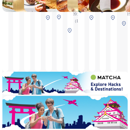
6:30～21:30
21:30（Hot
21:30(L.O.21:00)
6:30 ～
20:30（L.O.2
*這是
北航廈 2F 安檢後
6:30 ～
7
（L.O.21:00）
pot
11:00
機及抵
中央航廈 2F
南航廈 2F 安
20:20
1
L.O.20:30,
（L.O.
商品供
中央航廈
中央航
安檢前
中央航
後
北航廈 
（L.O.
Non-hot
10:30）
北
2F 安檢前
廈 2F 安
廈 2F
19:50）
pot menus
Grand
南航
檢前
安檢前
L.O.21:00),
Menu
廈
alldays
11:00 ～
2F
temporary
21:00
安檢
closed
（L.O.
後
10:00 ～
20:30）
10:30