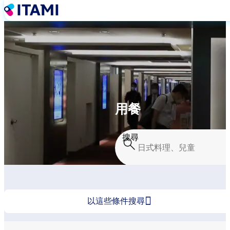
移
至
主
內
容
用餐
搜尋

以這些條件搜尋