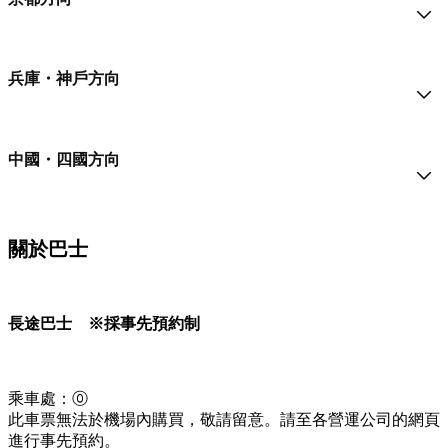
兵庫・神戶方向
中國・四國方向
關於巴士
長途巴士 ※採事先預約制
乘車處：⓪
此車票無法於機場內購買，敬請留意。請至各營運公司的網頁
進行事先預約。