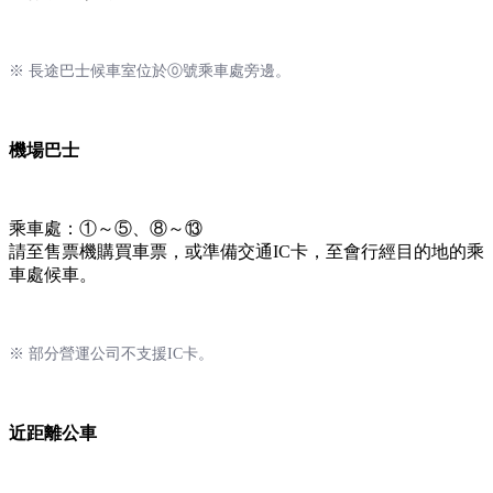
※ 長途巴士候車室位於⓪號乘車處旁邊。
機場巴士
乘車處：①～⑤、⑧～⑬
請至售票機購買車票，或準備交通IC卡，至會行經目的地的乘
車處候車。
※ 部分營運公司不支援IC卡。
近距離公車