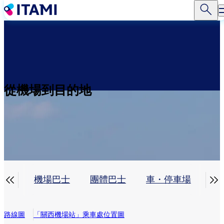
移
至
主
內
容
從機場到目的地


電車
機場巴士
團體巴士
車・停車場
計
路線圖
「關西機場站」乘車處位置圖