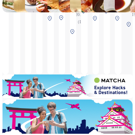
6:30～21:30
21:30（Hot
21:30(L.O.21:00)
6:30 ～
20:30（L.O.2
*這是
北航廈 2F 安檢後
6:30 ～
7
（L.O.21:00）
pot
11:00
機及抵
中央航廈 2F
南航廈 2F 安
20:20
1
L.O.20:30,
（L.O.
商品供
中央航廈
中央航
安檢前
中央航
後
北航廈 
（L.O.
Non-hot
10:30）
北
2F 安檢前
廈 2F 安
廈 2F
19:50）
pot menus
Grand
南航
檢前
安檢前
L.O.21:00),
Menu
廈
alldays
11:00 ～
2F
temporary
21:00
安檢
closed
（L.O.
後
10:00 ～
20:30）
10:30