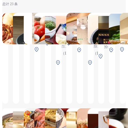
总计 23 条
&COFFEE
淡麺
DEAN＆
鑽石咖哩
頑固
sakai
Grand
丸福咖啡
TS
MAISON KAYSER
DELUCA
ginsyari
Bleu
HA
6:30~20:20
6:30～
7:30
weekdau
CAFÉ
gekotei
6:30～
6:30
6
(L.O.19:50)
21:30（L.O.21:00）
～
21:00（
6:30 ～
6:30 ～
20:20（L.O.19:50）
〜
L
21:30
Weeken
南航廈
中央航廈 2F 安
21:30
20:20
20:20
(L.O.
21:00 (
北航廈 2F 安檢
南
2F 安檢
檢前
中
中央航廈
（L.O.
（L.O.
21:00)
後
北
後
央
檢前
21:00）
19:50）
中央
南航
航
航
航廈
廈
廈
廈
3F 安
2F
2F
2F
檢前
安檢
安
安
後
檢
檢
後
前
DOTONBORIKAMUKURA
美々卯
牛排和漢堡
Takoyaki
Le Pan 神戶北野
幸福屋咖啡
星巴克
大阪章魚
京
NICK STOCK
KuKuRu
釣
6:30～20:20（L.O.19:50）
6:30～
6:30～
Morning
6:30～
6:30~2
itami
蕎