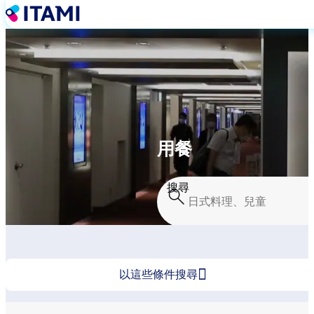
移
至
主
內
容
用餐
搜尋

以這些條件搜尋