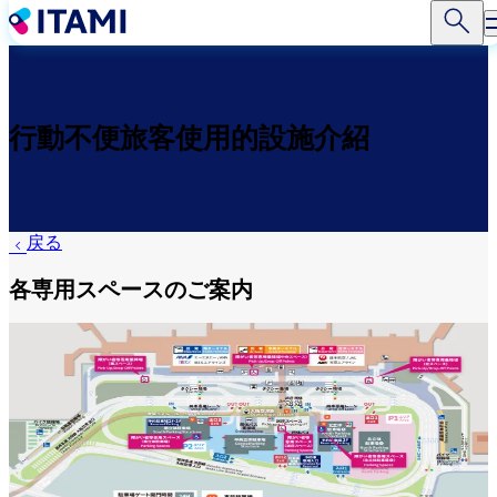
移
至
主
內
容
行動不便旅客使用的設施介紹
戻る
各専用スペースのご案内