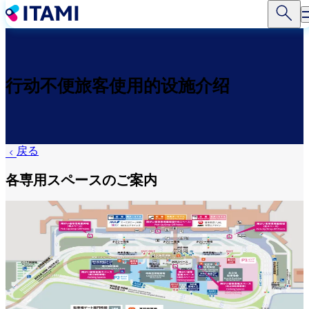
跳
转
到
主
要
行动不便旅客使用的设施介绍
内
容
戻る
各専用スペースのご案内