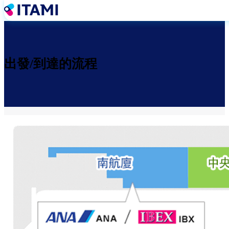
移
至
主
內
容
出發/到達的流程