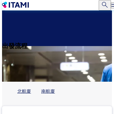
移
至
主
內
容
出發流程
北航廈
南航廈