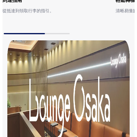
到達指南
輕鬆轉機
從抵達到領取行李的指引。​
清晰易懂的
到達指南
輕鬆轉機