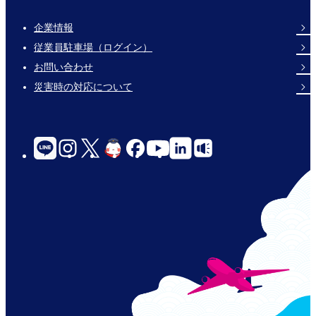
企業情報
Footer
従業員駐車場（ログイン）
Links
お問い合わせ
災害時の対応について
social-
links-
for-
jp-