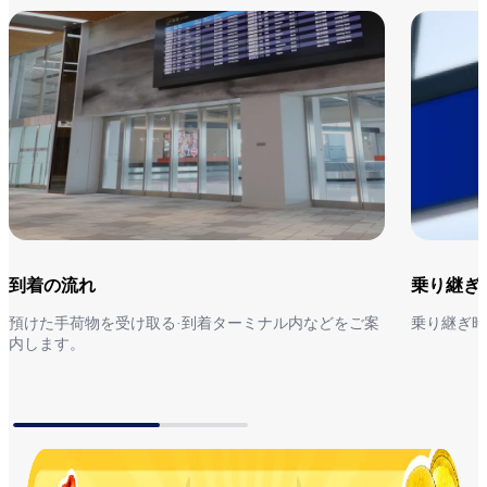
到着の流れ
乗り継ぎ
預けた手荷物を受け取る·到着ターミナル内などをご案
乗り継ぎ時
内します。
到着の流れ
乗り継ぎ