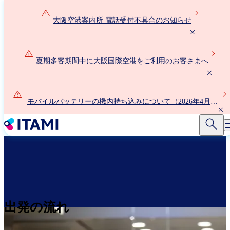
メ
イ
大阪空港案内所 電話受付不具合のお知らせ
ン
コ
ン
夏期多客期間中に大阪国際空港をご利用のお客さまへ
テ
ン
ツ
に
モバイルバッテリーの機内持ち込みについて（2026年4月24
移
日以降）
動
出発の流れ