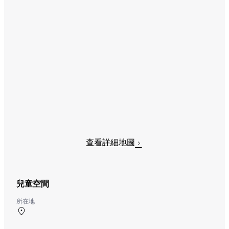
查看詳細地圖
兒童空間
所在地
中央航廈 3F 中央ターミナル