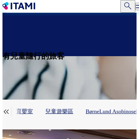
移
至
主
內
容
有兒童隨行的旅客

借
育嬰室
兒童遊樂區
BørneLund Asobinosek