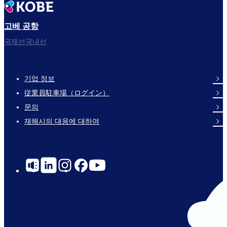
고베 공항
국제선국내선
기업 정보
Footer
従業員駐車場（ログイン）
Links
문의
재해시의 대응에 대하여
Social
Links