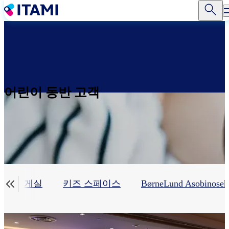
주
요
콘
텐
츠
로
건
너
어린이 동반 고객
뛰
기

유아휴게실
키즈 스페이스
BørneLund Asobinosek