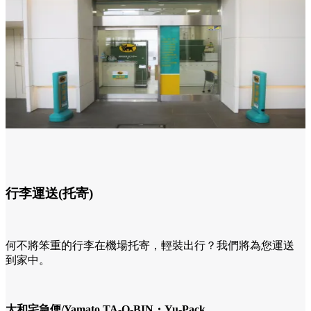
行李運送(托寄)
何不將笨重的行李在機場托寄，輕裝出行？我們將為您運送
到家中。
大和宅急便/Yamato TA-Q-BIN・Yu-Pack