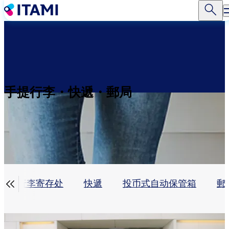
移
至
主
內
容
手提行李・快遞・郵局

行李寄存处
快遞
投币式自动保管箱
郵