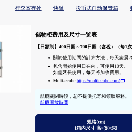
行李寄存处
快遞
投币式自动保管箱
储物柜费用及尺寸一览表
【日額制】400日圓～700日圓（含稅）（每1
關於使用期間的計算方法，每天凌晨2點
包含開始使用日在內，可使用10天。
如需延長使用，每天將加收費用。
Multi-ecube
https://multiecube.com/
航廈關閉時段，恕不提供托寄和領取服務。
航廈開放時間
规格(cm)
[箱内尺寸 高×宽×深]