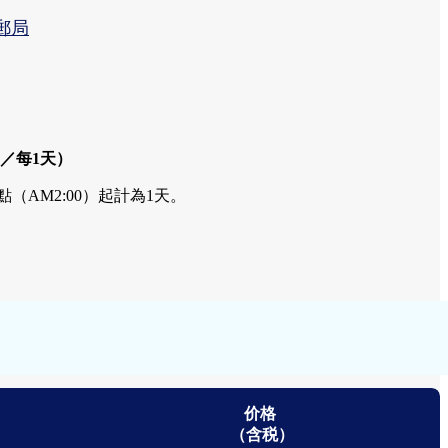
郵局
次／每1天）
（AM2:00）起計為1天。
价格
（含税）