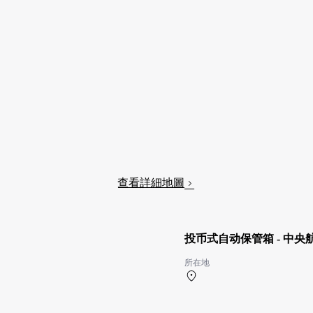
查看詳細地圖
投币式自动保管箱 - 中央
所在地
中央航廈 2F 中央ターミ