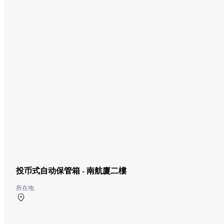
投币式自动保管箱 - 南航廈二樓
所在地
南航廈 2F 南ターミナル2階 階段室 廊下