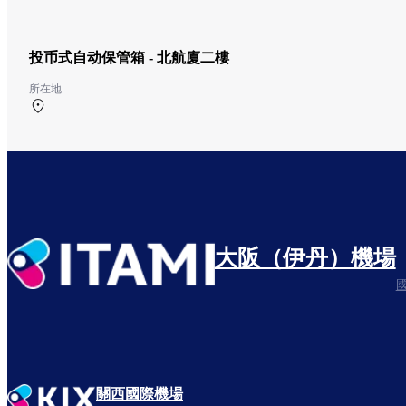
投币式自动保管箱 - 北航廈二樓
所在地
北航廈 2F 北ターミナル2階 「上島珈琲店」前
大阪（伊丹）機場
關西國際機場