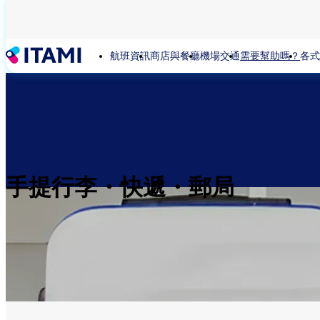
移
至
主
航班資訊
商店與餐廳
機場交通
需要幫助嗎？
各式
內
容
手提行李・快遞・郵局