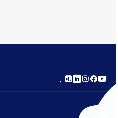
Social
Links