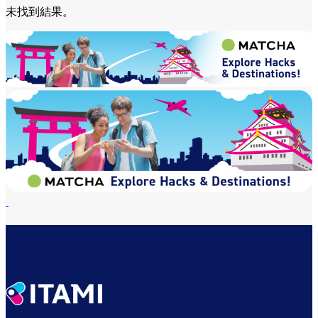
未找到結果。