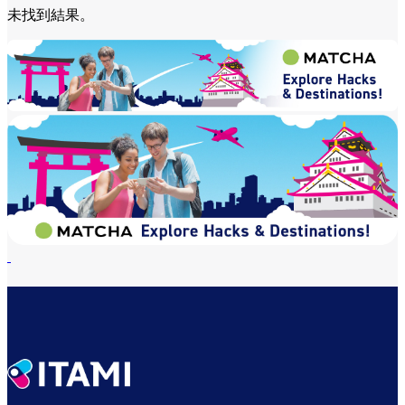
未找到結果。