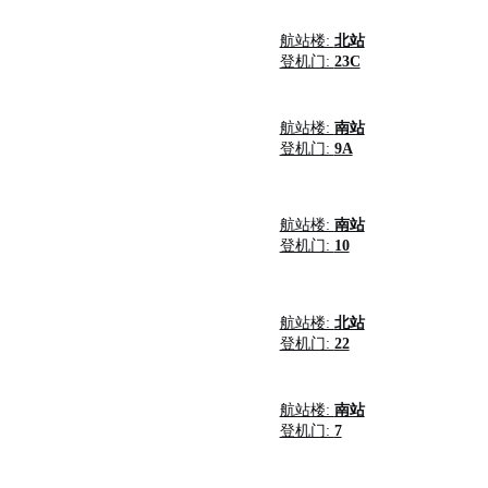
航站楼:
北站
登机门:
23C
航站楼:
南站
登机门:
9A
航站楼:
南站
登机门:
10
航站楼:
北站
登机门:
22
航站楼:
南站
登机门:
7