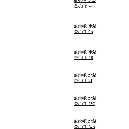
航站楼:
北站
登机门:
24
航站楼:
南站
登机门:
9A
航站楼:
南站
登机门:
4B
航站楼:
北站
登机门:
21
航站楼:
北站
登机门:
23C
航站楼:
北站
登机门:
24A