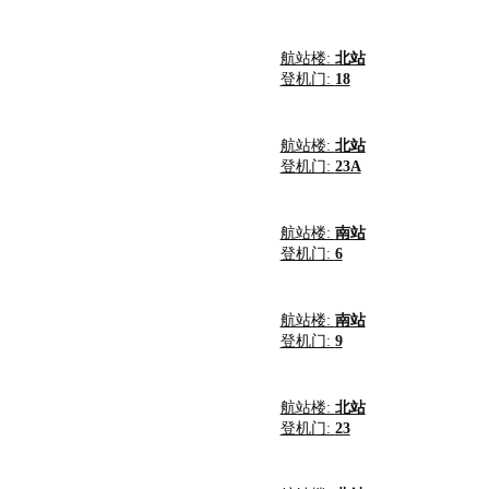
航站楼:
北站
登机门:
18
航站楼:
北站
登机门:
23A
航站楼:
南站
登机门:
6
航站楼:
南站
登机门:
9
航站楼:
北站
登机门:
23