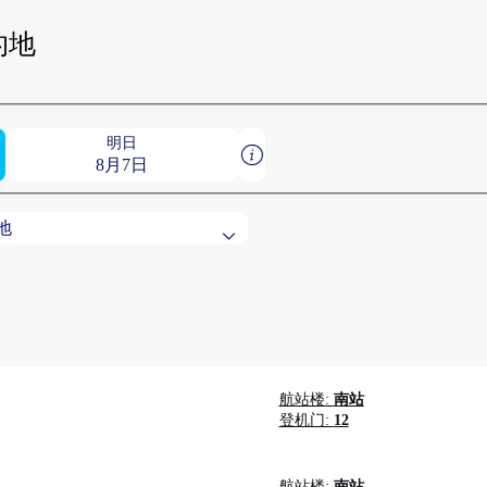
的地
明日
8月7日
地
地
）
航站楼:
南站
登机门:
12
航站楼:
南站