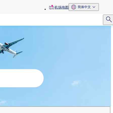
toolbar
简体中文
机场地图
menu
搜索