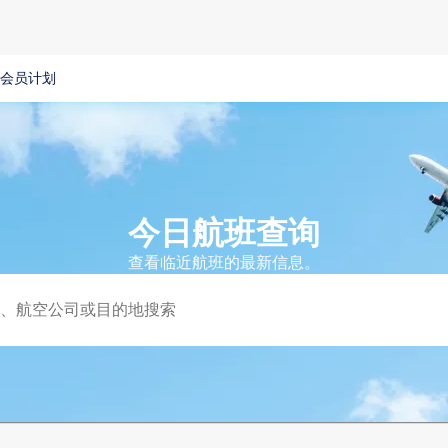
会员计划
今日航班查询
查看临近航班的最新信息。