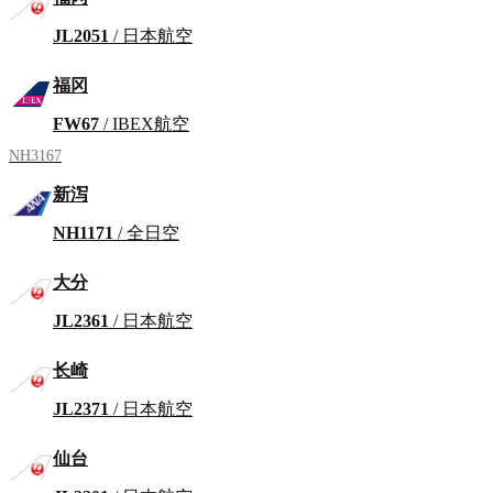
JL2051
/ 日本航空
福冈
FW67
/ IBEX航空
NH3167
新泻
NH1171
/ 全日空
大分
JL2361
/ 日本航空
长崎
JL2371
/ 日本航空
仙台