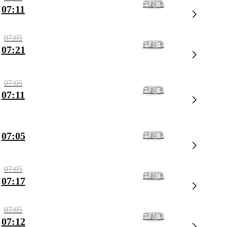
已起飞
07:11
07:05
已起飞
07:21
07:05
已起飞
07:11
07:05
已起飞
07:05
已起飞
07:17
07:05
已起飞
07:12