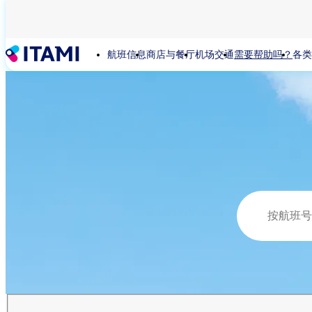
跳
转
到
航班信息
商店与餐厅
机场交通
需要帮助吗？
各类
主
要
内
容