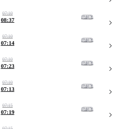
07:10
已起飞
08:37
07:10
已起飞
07:14
07:10
已起飞
07:23
07:10
已起飞
07:13
07:15
已起飞
07:19
07:15