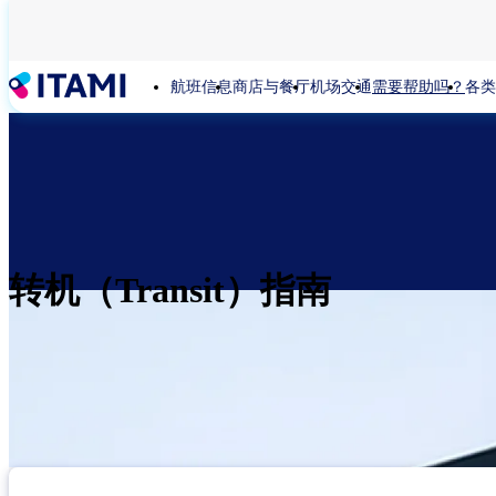
跳
转
到
航班信息
商店与餐厅
机场交通
需要帮助吗？
各类
主
要
内
容
转机（Transit）指南