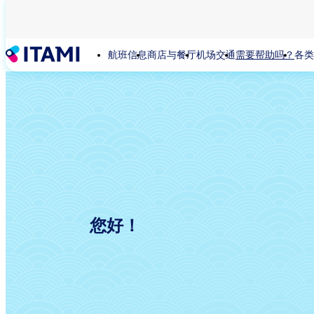
跳
转
到
航班信息
商店与餐厅
机场交通
需要帮助吗？
各类
主
要
内
容
您好！