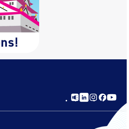
Social
Links