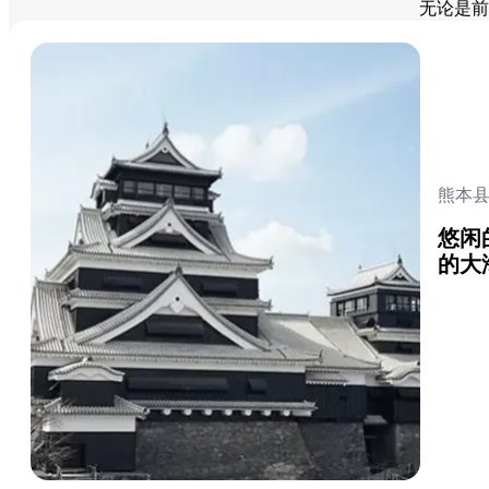
无论是前
熊本
悠闲
的大
查看