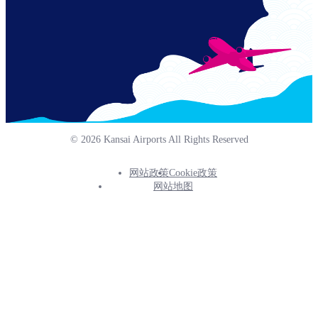
© 2026 Kansai Airports All Rights Reserved
网站政策
Cookie政策
Footer
网站地图
Info
Menu