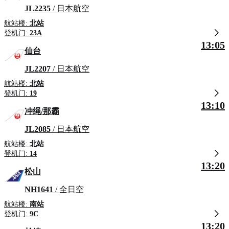
JL2235
/ 日本航空
航站楼:
北站
登机门:
23A
13:05
仙台
JL2207
/ 日本航空
航站楼:
北站
登机门:
19
13:10
冲绳/那霸
JL2085
/ 日本航空
航站楼:
北站
登机门:
14
13:20
松山
NH1641
/ 全日空
航站楼:
南站
登机门:
9C
13:20