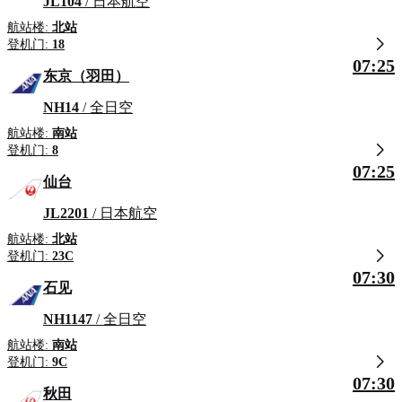
JL104
/ 日本航空
航站楼:
北站
登机门:
18
07:25
东京（羽田）
NH14
/ 全日空
航站楼:
南站
登机门:
8
07:25
仙台
JL2201
/ 日本航空
航站楼:
北站
登机门:
23C
07:30
石见
NH1147
/ 全日空
航站楼:
南站
登机门:
9C
07:30
秋田