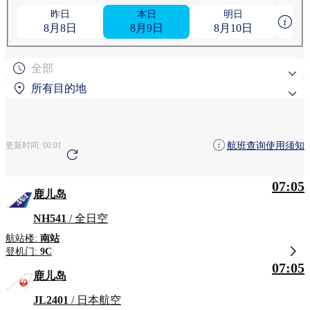
昨日
本日
明日
8月8日
8月9日
8月10日
全部
所有目的地
热门搜索目的地
航班查询使用须知
更新时间:
00:01
旭川
东京（羽田）
07:05
按地区搜索
鹿儿岛
青森
奄美大岛
NH541
/ 全日空
航站楼:
南站
登机门:
9C
07:05
鹿儿岛
JL2401
/ 日本航空