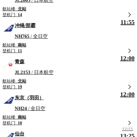
JL2005
/ 日本航空
航站楼:
北站
登机门:
14
11:55
冲绳/那霸
NH765
/ 全日空
航站楼:
南站
登机门:
11
12:00
青森
JL2153
/ 日本航空
航站楼:
北站
登机门:
19
12:00
东京（羽田）
NH24
/ 全日空
航站楼:
南站
登机门:
10
12:15
仙台
13:25