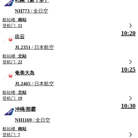
札幌（新千岁）
NH773
/ 全日空
航站楼:
南站
登机门:
11
10:20
出云
JL2351
/ 日本航空
航站楼:
北站
登机门:
22
10:25
奄美大岛
JL2465
/ 日本航空
航站楼:
北站
登机门:
19
10:30
冲绳/那霸
NH1169
/ 全日空
航站楼:
南站
登机门:
7