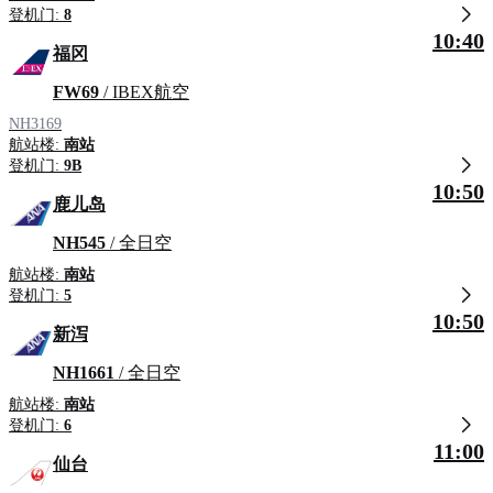
登机门:
8
10:40
福冈
FW69
/ IBEX航空
NH3169
航站楼:
南站
登机门:
9B
10:50
鹿儿岛
NH545
/ 全日空
航站楼:
南站
登机门:
5
10:50
新泻
NH1661
/ 全日空
航站楼:
南站
登机门:
6
11:00
仙台