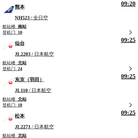
09:20
熊本
NH523
/ 全日空
航站楼:
南站
登机门:
10
09:25
仙台
JL2203
/ 日本航空
航站楼:
北站
登机门:
24
09:25
东京（羽田）
JL110
/ 日本航空
航站楼:
北站
登机门:
18
09:25
松本
JL2271
/ 日本航空
航站楼:
北站