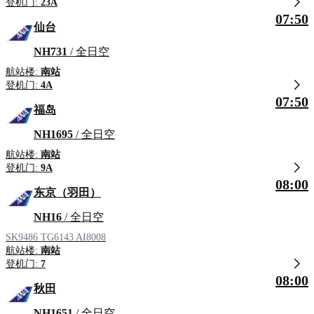
登机门:
23A
07:50
仙台
NH731
/ 全日空
航站楼:
南站
登机门:
4A
07:50
福岛
NH1695
/ 全日空
航站楼:
南站
登机门:
9A
08:00
东京（羽田）
NH16
/ 全日空
SK9486
TG6143
AI8008
航站楼:
南站
登机门:
7
08:00
秋田
NH1651
/ 全日空