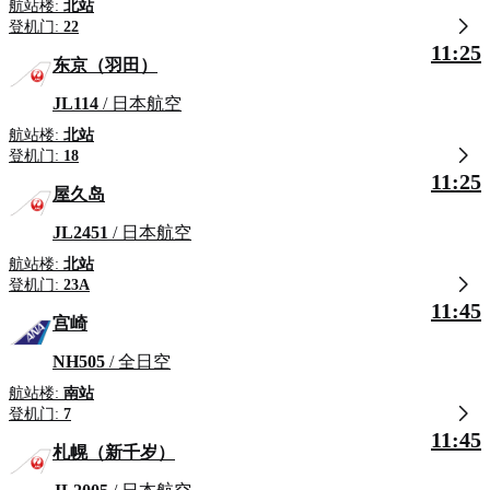
航站楼:
北站
登机门:
22
11:25
东京（羽田）
JL114
/ 日本航空
航站楼:
北站
登机门:
18
11:25
屋久岛
JL2451
/ 日本航空
航站楼:
北站
登机门:
23A
11:45
宫崎
NH505
/ 全日空
航站楼:
南站
登机门:
7
11:45
札幌（新千岁）