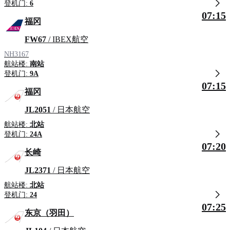
登机门:
6
07:15
福冈
FW67
/ IBEX航空
NH3167
航站楼:
南站
登机门:
9A
07:15
福冈
JL2051
/ 日本航空
航站楼:
北站
登机门:
24A
07:20
长崎
JL2371
/ 日本航空
航站楼:
北站
登机门:
24
07:25
东京（羽田）