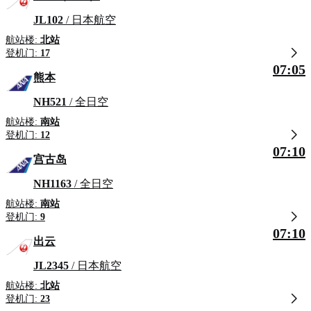
JL102
/ 日本航空
航站楼:
北站
登机门:
17
07:05
熊本
NH521
/ 全日空
航站楼:
南站
登机门:
12
07:10
宫古岛
NH1163
/ 全日空
航站楼:
南站
登机门:
9
07:10
出云
JL2345
/ 日本航空
航站楼:
北站
登机门:
23