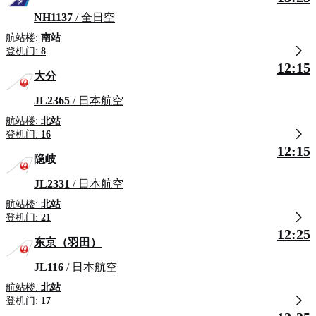
NH1137
/ 全日空
航站楼:
南站
登机门:
8
12:15
大分
JL2365
/ 日本航空
航站楼:
北站
登机门:
16
12:15
隐岐
JL2331
/ 日本航空
航站楼:
北站
登机门:
21
12:25
东京（羽田）
JL116
/ 日本航空
航站楼:
北站
登机门:
17