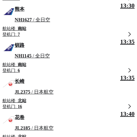
13:30
熊本
NH1627
/ 全日空
航站楼:
南站
登机门:
7
13:35
钏路
NH1145
/ 全日空
航站楼:
南站
登机门:
6
13:35
长崎
JL2375
/ 日本航空
航站楼:
北站
登机门:
16
13:40
花卷
JL2185
/ 日本航空
航站楼:
北站