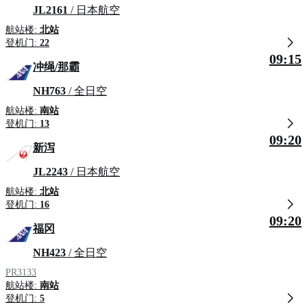
JL2161
/ 日本航空
航站楼:
北站
登机门:
22
09:15
冲绳/那霸
NH763
/ 全日空
航站楼:
南站
登机门:
13
09:20
新泻
JL2243
/ 日本航空
航站楼:
北站
登机门:
16
09:20
福冈
NH423
/ 全日空
PR3133
航站楼:
南站
登机门:
5