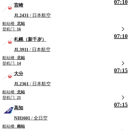
07:10
宫崎
JL2431
/ 日本航空
航站楼:
北站
登机门:
16
07:10
札幌（新千岁）
JL3911
/ 日本航空
航站楼:
北站
登机门:
14
07:15
大分
JL2361
/ 日本航空
航站楼:
北站
登机门:
21
07:15
高知
NH1601
/ 全日空
航站楼:
南站