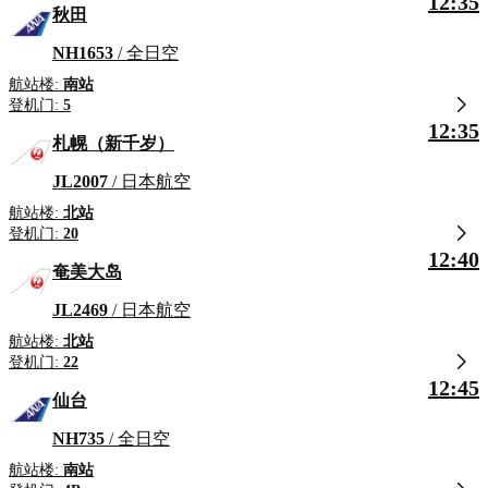
12:35
秋田
NH1653
/ 全日空
航站楼:
南站
登机门:
5
12:35
札幌（新千岁）
JL2007
/ 日本航空
航站楼:
北站
登机门:
20
12:40
奄美大岛
JL2469
/ 日本航空
航站楼:
北站
登机门:
22
12:45
仙台
NH735
/ 全日空
航站楼:
南站