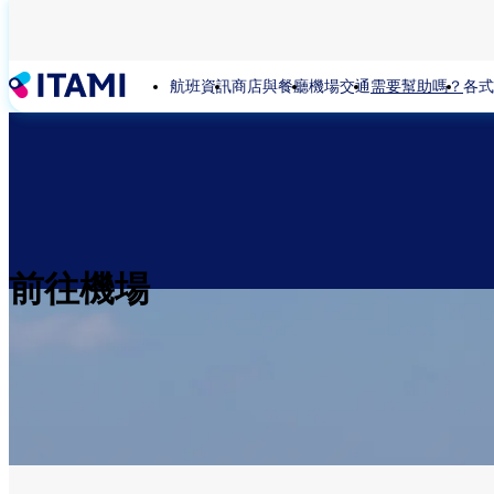
移
至
主
航班資訊
商店與餐廳
機場交通
需要幫助嗎？
各式
內
容
前往機場