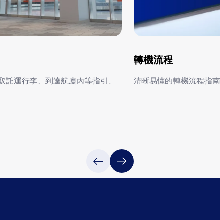
轉機流程
取託運行李、到達航廈內等指引。
清晰易懂的轉機流程指南
轉機流程