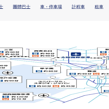
士
團體巴士
車・停車場
計程車
租車