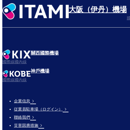
大阪（伊丹）機場
關西國際機場
國際線國內線
神戶機場
國際線國內線
企業信息
Footer
従業員駐車場（ログイン）
Links
聯絡我們
災害因應措施